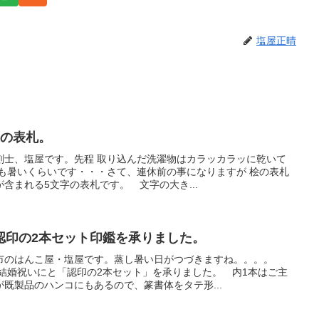
塩屋正晴
字の表札。
刻士、塩屋です。先程 取り込んだ洗濯物はカラッカラッに乾いて
間も暑いくらいです・・・さて、連休前の事になりますが 桧の表札
含まれる5文字の表札です。 文字の大き...
認印の2本セット印鑑を承りました。
市のはんこ屋・塩屋です。蒸し暑い日がつづきますね。。。。
結婚祝いにと「認印の2本セット」を承りました。 内1本はご主
既製品のハンコにもあるので、篆書体をタテ形...