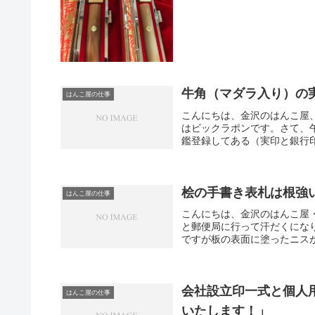
牛角（マダラ入り）の
はんこ屋の仕事
こんにちは、金沢のはんこ屋、
はビックラポンです。さて、
鑑登録してある（実印と銀行印
桧の手書き表札は根強い
はんこ屋の仕事
こんにちは、金沢のはんこ屋
と郵便局に行って汗だくにな
ですが板の表面に塗ったニスが
会社設立印一式と個人
はんこ屋の仕事
いたします！」