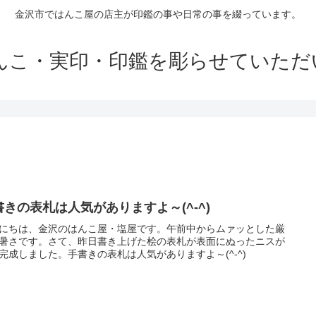
金沢市ではんこ屋の店主が印鑑の事や日常の事を綴っています。
はんこ・実印・印鑑を彫らせていただ
書きの表札は人気がありますよ～(^-^)
にちは、金沢のはんこ屋・塩屋です。午前中からムァッとした厳
暑さです。さて、昨日書き上げた桧の表札が表面にぬったニスが
完成しました。手書きの表札は人気がありますよ～(^-^)