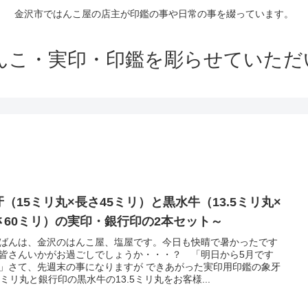
金沢市ではんこ屋の店主が印鑑の事や日常の事を綴っています。
はんこ・実印・印鑑を彫らせていただ
牙（15ミリ丸×長さ45ミリ）と黒水牛（13.5ミリ丸×
さ60ミリ）の実印・銀行印の2本セット～
ばんは、金沢のはんこ屋、塩屋です。今日も快晴で暑かったです
皆さんいかがお過ごしでしょうか・・・？ 「明日から5月です
」さて、先週末の事になりますが できあがった実印用印鑑の象牙
5ミリ丸と銀行印の黒水牛の13.5ミリ丸をお客様...