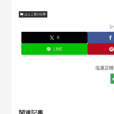
はんこ屋の仕事
シ
X
LINE
塩屋正晴
関連記事