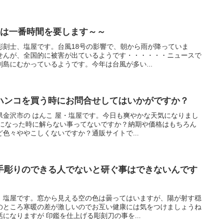
きは一番時間を要します～～
彫刻士、塩屋です。台風18号の影響で、朝から雨が降っていま
せんが、全国的に被害が出ているようです・・・・・・ニュースで
島にむかっているようです。今年は台風が多い...
ハンコを買う時にお問合せしてはいかがですか？
県金沢市の はんこ 屋・塩屋です。今日も爽やかな天気になりまし
要になった時に解らない事ってないですか？納期や価格はもちろん
色々ややこしくないですか？通販サイトで...
手彫りのできる人でないと研ぐ事はできないんです
、塩屋です。窓から見える空の色は曇ってはいますが、陽が射す穏
のところ寒暖の差が激しいのでお互い健康には気をつけましょうね
になりますが 印鑑を仕上げる彫刻刀の事を...