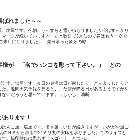
喜ばれました～～
屋、塩屋です。今朝、うっすらと雪が積もりましたが今はすっかり
ママークが続いていますが、あと数日で3月なので春はもうすぐで
ご来店になりました。 先日承った象牙の彫...
客様が 「名でハンコを彫って下さい。」 との
彫刻士、塩屋です。今日の金沢は日が射したり、どんよりしたりと
した。週間天気予報を見ると、また雪が降る日があるようですが3
ないだろうと思っています。（しかし、油断...
があります！
のはんこ屋・塩屋です。暑さ厳しい日が続きますが、いかがお過ご
店のＨＰから黒水牛21ミリ丸の実印を承りました。このサイズと
す。捺印時には思わず「スゴイ！」とつぶ...