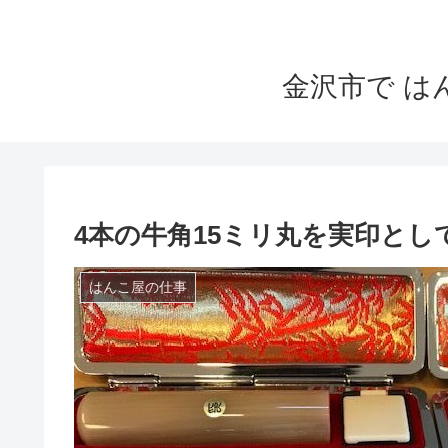
金沢市で 
4本の牛角15ミリ丸を実印とし
はんこ屋の仕事