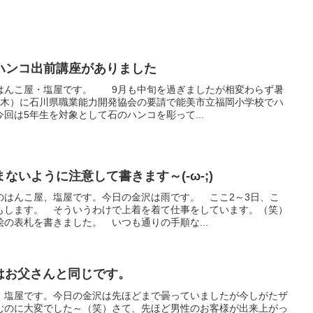
ハンコ出前講座がありました
はんこ屋・塩屋です。 9月も中旬を過ぎましたが相変わらず暑
（木）に石川県職業能力開発協会の要請で能美市立福岡小学校でハ
回は5年生を対象として石のハンコを彫って...
ないように注意して書きます～(-ω-;)
のはんこ屋、塩屋です。今日の金沢は雨です。 ここ2～3日、こ
もします。 そういうわけで上着を着て仕事をしています。（笑）
の表札を書きました。 いつも通りの手順な...
印はお父さんと同じです。
、塩屋です。今日の金沢は先ほどまで曇っていましたが今しがたザ
むのに大変でした～（笑）さて、先ほど男性のお客様が出来上がっ