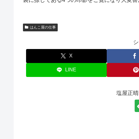
袋に捺してある4つの印影をご覧になり大変喜んで
はんこ屋の仕事
シ
X
LINE
塩屋正晴