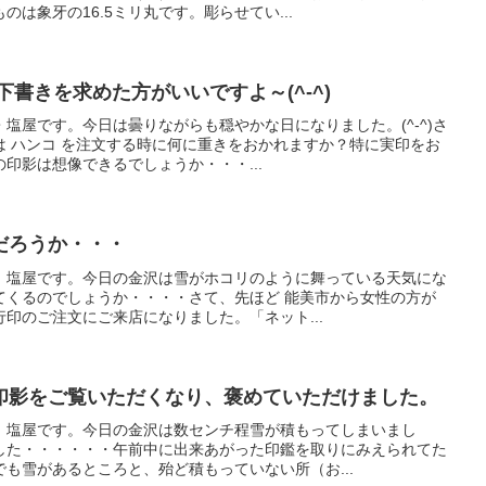
は象牙の16.5ミリ丸です。彫らせてい...
下書きを求めた方がいいですよ～(^-^)
塩屋です。今日は曇りながらも穏やかな日になりました。(^-^)さ
は ハンコ を注文する時に何に重きをおかれますか？特に実印をお
印影は想像できるでしょうか・・・...
だろうか・・・
、塩屋です。今日の金沢は雪がホコリのように舞っている天気にな
てくるのでしょうか・・・・さて、先ほど 能美市から女性の方が
印のご注文にご来店になりました。「ネット...
印影をご覧いただくなり、褒めていただけました。
、塩屋です。今日の金沢は数センチ程雪が積もってしまいまし
した・・・・・・午前中に出来あがった印鑑を取りにみえられてた
も雪があるところと、殆ど積もっていない所（お...