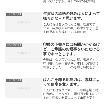
曇っていますが、今日の金沢市は快晴で
した。さて、先週末の事になりますが完
成した牛角のハンコを取りに野々市市か
らご家族でご来店いただきました。カラ
年賀状の絵柄の好みは人によって
はんこ屋の仕事
ーをコーティングしてあった...
様々だな～と思います。
こんにちは金沢のはんこ屋、塩屋です。
只今、年賀状印刷の真っ最中ですが、思
えば見本を作成している時には 「この
絵柄はいいぞ！！！」 と思って作って
はみたものの、全然お役様には好まれな
い絵柄がたくさんあります。 （毎年の
印艦の下書きには時間がかかるけ
はんこ屋の仕事
事ですが・・・・・・笑）...
ど、ご承諾のお返事をいただける
事でホッとします。
今晩は、金沢市のはんこ屋、塩屋です！
昨日書いた手下書きを、本日、お客様に
送信しました。 いつも通り時間をかけ
て書いたのですが、お客様からのお返事
が気になるのは、これもいつものこと
だ・・・・・。いくら時間をかけても、
はんこを彫る彫刻刀は、素材によ
はんこ屋の仕事
お客様のイメージとかけ離れ...
って角度を変えます。
こんにちは塩屋です。 印鑑を彫る時
に当然のことながら、彫刻刀で彫るので
すが、印艦の材質によって角度を変えて
みたりもします。なんといっても一番硬
いのは象牙です。象牙に対応できる角度