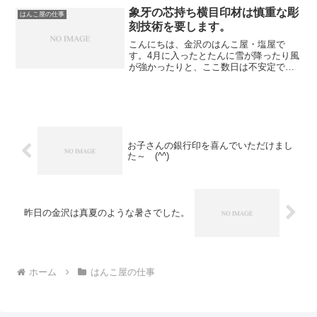
で研ぎます。 けっこう時間がかか
象牙の芯持ち横目印材は慎重な彫
はんこ屋の仕事
ります・・・・・。
刻技術を要します。
こんにちは、金沢のはんこ屋・塩屋で
す。4月に入ったとたんに雪が降ったり風
が強かったりと、ここ数日は不安定でし
たが、今日の金沢は春らしい穏やかな日
になりました。さて、先日、当ＨＰから
お客様所有の象牙芯持ち横目印材で彫刻
を承りました。横目印材は...
お子さんの銀行印を喜んでいただけまし
た～ (^^)
昨日の金沢は真夏のような暑さでした。
ホーム
はんこ屋の仕事