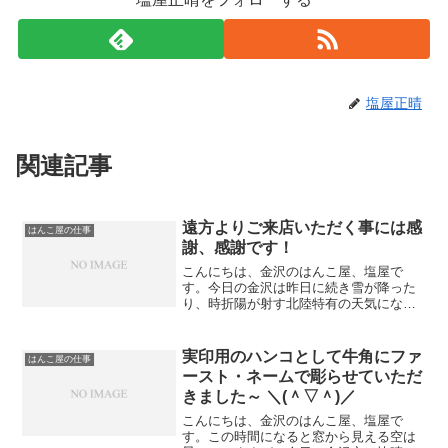
塩屋正晴
関連記事
遠方よりご来店いただく事には感
はんこ屋の仕事
謝、感謝です！
こんにちは、金沢のはんこ屋、塩屋で
す。今日の金沢は昨日に続き雪が降った
り、時折陽が射す北陸特有の天気になり
ました。 今、この時間は小康状態とい
った感じです。さて、昨日、当店のＨＰ
をご覧頂いた方が本日ご来店いただきま
実印用のハンコとして牛角にファ
はんこ屋の仕事
した。 金沢市内でも当店か...
ースト・ネームで彫らせていただ
きました～ ＼(＾▽＾)／
こんにちは、金沢のはんこ屋、塩屋で
す。この時間になると窓から見える空は