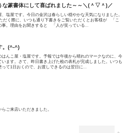
うな篆書体にして喜ばれました～～＼(＾▽＾)／
屋、塩屋です。今日の金沢は春らしい穏やかな天気になりました。
いただく際に、いつも通り下書きをご覧いただくとお客様が 「こ
事。理由をお聞きすると 「人が笑っている...
(^-^)
のはんこ屋・塩屋です。予報では午後から晴れのマークなのに、今
ています。さて、昨日書き上げた桧の表札が完成しました。いつも
って1日おくので、お渡しできるのは翌日に...
からご来店いただきました。