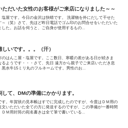
いただいた女性のお客様がご来店になりました～～
、塩屋です。今日の金沢は快晴です。 洗濯物を外にだして干せた
す～（笑）さて、先ほど昨日電話でゴム印のお問合せをいただいた
した。お話を伺うと、ご自身が使用するもの...
難しいです。。。（汗）
市のはんこ屋・塩屋です。ここ数日、寒暖の差がある日が続きま
なるようです・・・さて、先日 遠方から親子でご来店いただき息
黒水牛15ミリ丸のフルネームです。男性のお...
刷して、DMの準備にかかります。
です。年賀状の見本帳はすでに完成したのですが、今度はＤＭ用の
注文いただいた全ての方に発送するのですが、この準備が一番時間
ＤＭ用封筒の宛名書きは全て筆で書いている...