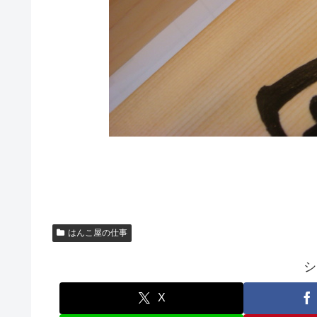
はんこ屋の仕事
シ
X