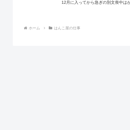
12月に入ってから急ぎの別文喪中は
ホーム
はんこ屋の仕事