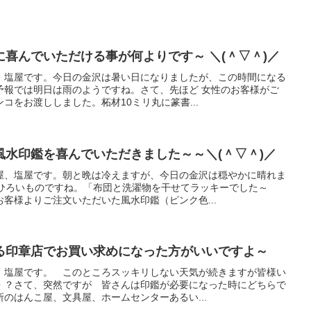
喜んでいただける事が何よりです～ ＼(＾▽＾)／
、塩屋です。今日の金沢は暑い日になりましたが、この時間になる
予報では明日は雨のようですね。さて、先ほど 女性のお客様がご
コをお渡ししました。柘材10ミリ丸に篆書...
風水印鑑を喜んでいただきました～～＼(＾▽＾)／
屋、塩屋です。朝と晩は冷えますが、今日の金沢は穏やかに晴れま
はひろいものですね。「布団と洗濯物を干せてラッキーでした～
客様よりご注文いただいた風水印鑑（ピンク色...
る印章店でお買い求めになった方がいいですよ～
、塩屋です。 このところスッキリしない天気が続きますが皆様い
・？さて、突然ですが 皆さんは印鑑が必要になった時にどちらで
のはんこ屋、文具屋、ホームセンターあるい...