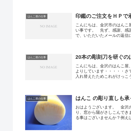
印鑑のご注文をＨＰで
はんこ屋の仕事
こんにちは、金沢市のはんこ
い事です。 先ず、感謝、感
で、いただいたメールの返信に
20本の彫刻刀を研ぐ
はんこ屋の仕事
こんにちは、金沢のはんこ屋
よりしています・・・・・さ
入れ替えたためこれがけっこう
はんこ の彫り直しも承
はんこ屋の仕事
おはようございます。 金沢
り、窓から陽がさしこんでき
る事はございませんか？例えば