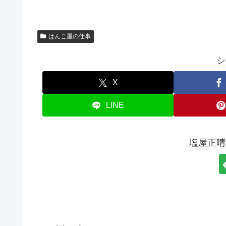
はんこ屋の仕事
シ
X
LINE
塩屋正晴