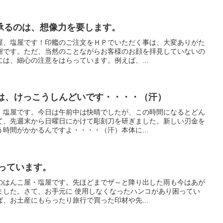
承るのは、想像力を要します。
屋、塩屋です！印艦のご注文をＨＰでいただく事は、大変ありがた
謝です。ただ、当然のことながらお客様のお顔を拝見していないの
は、細心の注意をはらっています。例えば、...
のは、けっこうしんどいです・・・・（汗）
、塩屋です。今日は午前中は快晴でしたが、この時間になるとどん
て、先週末から日曜日にかけて彫刻刀を研ぎました。新しい刃金を
時間がかかるんですよ・・・・（汗）本体に...
っています。
のはんこ屋・塩屋です。先ほどまでザ～と降り出した雨も今はあが
ました。さて、お手元に 使用しなくなったハンコがあり困ってい
、お土産にもらったり旅行で買った印材や先...