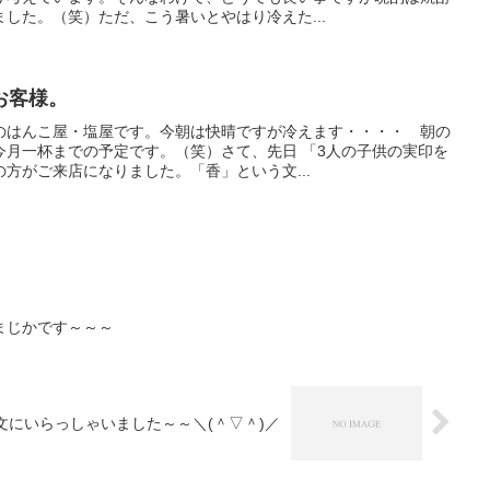
した。（笑）ただ、こう暑いとやはり冷えた...
お客様。
のはんこ屋・塩屋です。今朝は快晴ですが冷えます・・・・ 朝の
今月一杯までの予定です。（笑）さて、先日 「3人の子供の実印を
方がご来店になりました。「香」という文...
まじかです～～～
にいらっしゃいました～～＼(＾▽＾)／