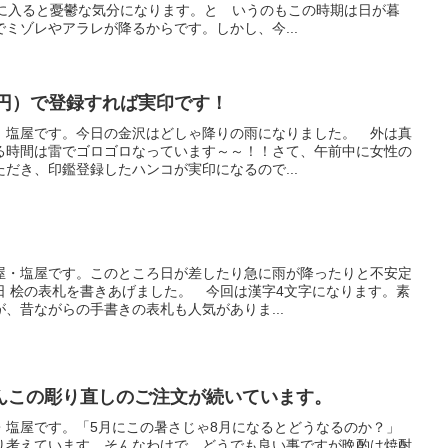
月に入ると憂鬱な気分になります。と いうのもこの時期は日が暮
ミゾレやアラレが降るからです。しかし、今...
0円）で登録すれば実印です！
、塩屋です。今日の金沢はどしゃ降りの雨になりました。 外は真
る時間は雷でゴロゴロなっています～～！！さて、午前中に女性の
だき、印鑑登録したハンコが実印になるので...
屋・塩屋です。このところ日が差したり急に雨が降ったりと不安定
日 桧の表札を書きあげました。 今回は漢字4文字になります。素
、昔ながらの手書きの表札も人気がありま...
んこの彫り直しのご注文が続いています。
・塩屋です。「5月にこの暑さじゃ8月になるとどうなるのか？」
り考えています。そんなわけで、どうでも良い事ですが晩酌は焼酎