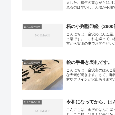
ました。毎年の事ながら11
れるのは早いし、天候が不順で
柘の小判型印鑑（260
はんこ屋の仕事
こんにちは、金沢のはんこ屋
っ暗です。 これを綴ってい
方から実印の事でお問合せいた
桧の手書き表札です。
はんこ屋の仕事
こんにちは、金沢市のはんこ
な天候が続きます。さて、昨
材やデザインが沢山ありますが
令和になってから、は
はんこ屋の仕事
こんにちは、金沢のはんこ屋
と、ここ数日はそんな事ばか