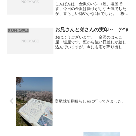
こんばんは、金沢のハンコ屋、塩屋で
す。今日の金沢は曇りがちな天気でした
が、春らしい穏やかな1日でした。 桜の
花も少しづつ散り始めてきましたが、も
う少しの期間、花見を楽しめそうです。
さて、昨日の事になりますが以前当店で
お兄さんと弟さんの実印～ (^^)/
はんこ屋の仕事
ブラザーのネーム印を購入...
おはようございます。 金沢のはんこ
屋・塩屋です。窓から強い日差しが差し
込んでいますが、今にも雨が降り出しそ
うな、ややこしい天気です。さて、先日
承った黒水牛の印鑑が二つ完成しまし
た。ご注文時にお客様がおっしゃるには
「僕は兄ですが、双子の兄弟...
高尾城址見晴らし台に行ってきました。