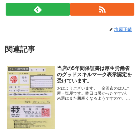
塩屋正晴
関連記事
当店の5年間保証書は厚生労働省
はんこ屋の仕事
のグッドスキルマーク表示認定を
受けています。
おはようございます。 金沢市のはんこ
屋・塩屋です。昨日は暑かったですが、
来週はまた肌寒くなるようですので、お
互い身体に気をつけましょう。さて、当
店ではＨＰで承った印鑑に独自の「5年間
保証書」をお付けしています。ここには
厚生労働省の「グッドス...