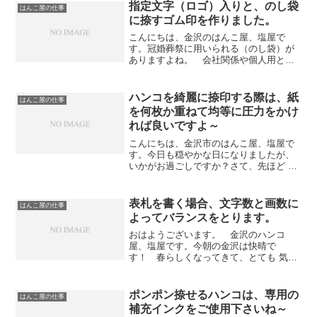
指定文字（ロゴ）入りと、のし袋
はんこ屋の仕事
に捺すゴム印を作りました。
こんにちは、金沢のはんこ屋、塩屋で
す。冠婚葬祭に用いられる（のし袋）が
ありますよね。 会社関係や個人用とし
ても、お名前のところにゴム印を捺印さ
れる方が多いです。タテ判が主で、私の
場合は、長さは約60ミリ程度に作成しま
ハンコを綺麗に捺印する際は、紙
はんこ屋の仕事
す。 （その方が上下に余...
を何枚か重ねて均等に圧力をかけ
れば良いですよ～
こんにちは、金沢市のはんこ屋、塩屋で
す。今日も穏やかな日になりましたが、
いかがお過ごしですか？さて、先ほど 完
成したハンコをとりに女性の方がご来店
になりました。息子さんの実印にと、先
日承ったものです。素材は柘、直径15ミ
表札を書く場合、文字数と画数に
はんこ屋の仕事
リ丸に篆書体でフルネ...
よってバランスをとります。
おはようございます。 金沢のハンコ
屋、塩屋です。今朝の金沢は快晴で
す！ 春らしくなってきて、とても 気持
ちが良いですよ～さて、昨日は桧の表札
を書きました。 規格のサイズでは5号と
いう小ぶりのものです。ご存じの通り桧
ポンポン捺せるハンコは、専用の
はんこ屋の仕事
（ヒノキ）は神棚にも使用さ...
補充インクをご使用下さいね～