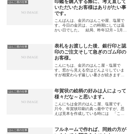
印鑑を購入する際に、考え直して
はんこ屋の仕事
いただいたお客様はありがたい事
です。
こんばんは、金沢のはんこや屋、塩屋で
す。今日の金沢は、この時期にしては温
かい日でした。 結局、昨年12月～1月と
雪かきを1度もすることなく、2月を迎え
ようとしています。さて、昨日ご来店い
ただいた女性のお客様より、弟さんとご
表札をお渡しした後、銀行印と認
はんこ屋の仕事
自身の印鑑をご注文...
印のご注文そして急ぎのゴム印の
お客様。
こんにちは、金沢のはんこ屋・塩屋で
す。窓から見える空はどんよりしていま
すが相変わらず厳しい暑さが続きます。
さて、先程 完成した桧の表札をお渡しし
ました。 板の表面を削った物を数枚お預
かりしての仕事でしたが今回で最終とな
年賀状の絵柄の好みは人によって
はんこ屋の仕事
りました。墨を替えたせ...
様々だな～と思います。
こんにちは金沢のはんこ屋、塩屋です。
只今、年賀状印刷の真っ最中ですが、思
えば見本を作成している時には 「この
絵柄はいいぞ！！！」 と思って作って
はみたものの、全然お役様には好まれな
い絵柄がたくさんあります。 （毎年の
フルネームで作れば、同姓の方が
はんこ屋の仕事
事ですが・・・・・・笑）...