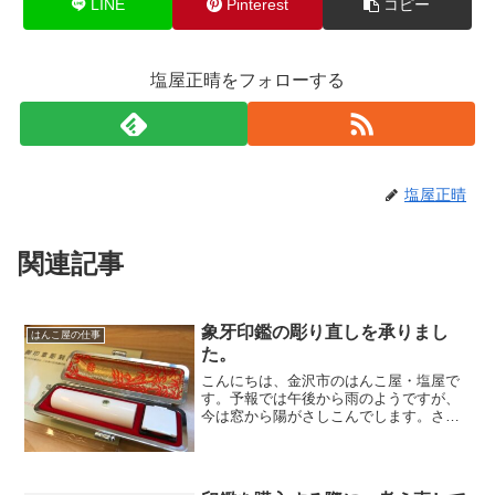
LINE
Pinterest
コピー
塩屋正晴をフォローする
塩屋正晴
関連記事
象牙印鑑の彫り直しを承りまし
はんこ屋の仕事
た。
こんにちは、金沢市のはんこ屋・塩屋で
す。予報では午後から雨のようですが、
今は窓から陽がさしこんでします。さ
て、先日 象牙のハンコを彫り直しさせて
いただきました。注文して出来てきたも
のが納得できないらしく遠方からのご来
店です。現物を拝見すると...