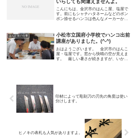
いらしても間違えませんよ。
こんにちは、金沢市のはんこ屋、塩屋で
す。前にもシャチハタネームなどのポン
ポン捺せるハンコは色んなメーカーから
出ている事はいいましたが、会社にお勤
めの方によっては同姓の方がいらっしゃ
る事がありますよね。こんな時は、フル
小松市立国府小学校でハンコ出前
はんこ屋の仕事
ネームで作成すればいいん...
講座がありました。(^-^)
おはようございます。 金沢市のはんこ
屋・塩屋です。窓から快晴の空が見えま
す。 厳しい暑さが続きますが、いかが
お過ごしでしょうか？さて、先月24日に
石川県職業能力開発協会の要請で小松市
立国府小学校でハンコ出前講座がありま
した。作業の手順を説明...
印材によって彫刻刀の刃先の角度は使い
分けします。
ヒノキの表札も人気がありますよ。