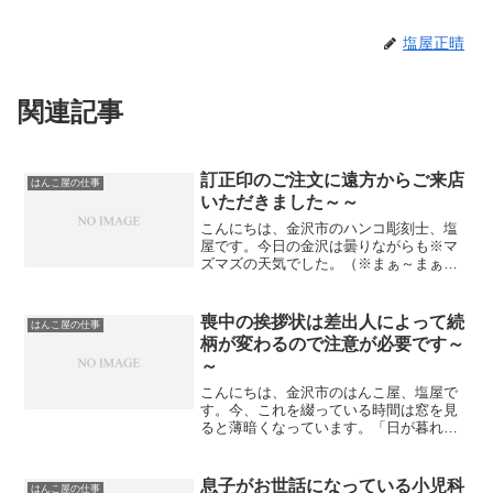
塩屋正晴
関連記事
訂正印のご注文に遠方からご来店
はんこ屋の仕事
いただきました～～
こんにちは、金沢市のハンコ彫刻士、塩
屋です。今日の金沢は曇りながらも※マ
ズマズの天気でした。（※まぁ～まぁ
～・悪くないという意味です）さて、先
ほど女性のお客様がご来店になり 「訂
正印が欲しいのですが・・・・・・」
喪中の挨拶状は差出人によって続
はんこ屋の仕事
との事・・・・・・私は 「...
柄が変わるので注意が必要です～
～
こんにちは、金沢市のはんこ屋、塩屋で
す。今、これを綴っている時間は窓を見
ると薄暗くなっています。「日が暮れる
のが早くなってきましたね～」今日の金
沢は午前中は曇っていましたが、午後か
ら青空ものぞく天気になりました。さ
息子がお世話になっている小児科
はんこ屋の仕事