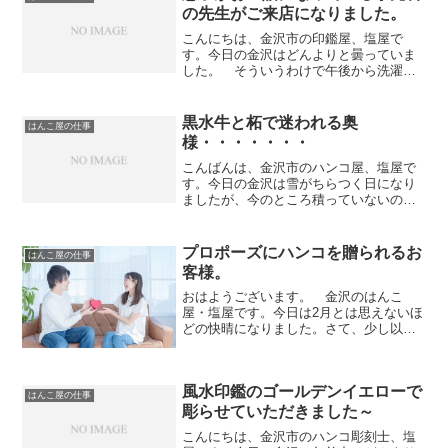
て、午前中に喪中の挨拶状の...
の先生がご来店になりました。
こんにちは、金沢市の印鑑屋、塩屋で
す。今日の金沢はどんよりと曇っていま
した。 そういうわけで午後から洗濯物
を外に出しましたが、なんとか乾いてい
ました。（笑）さて、今日は午後になっ
て、息子がお世話になっている小児科の
黒水牛と柘で迷われる奥
はんこ屋の仕事
先生がご来店になり、シャチ...
様・・・・・・・
こんばんは、金沢市のハンコ屋、塩屋で
す。今日の金沢は雪がちらつく日になり
ましたが、今のところ積っていないので
ホッとしています。午前中は町会の左義
長に行き、これで正月気分から抜け出せ
るように思います。さて、若いご夫婦に
プロポーズにハンコを贈られるお
はんこ屋の仕事
ご来店いただき、「実印が...
客様。
おはようございます。 金沢のはんこ
屋・塩屋です。今日は2月とは思えないほ
どの快晴になりました。さて、少し以前
の事になりますが、男性のお客様から気
合の入った表情で「プロポーズに印鑑を
贈るんです！」と承った事があります。
風水印鑑のゴールデンイエローで
ご自身の「姓」と彼女の「...
はんこ屋の仕事
彫らせていただきました～
こんにちは、金沢市のハンコ彫刻士、塩