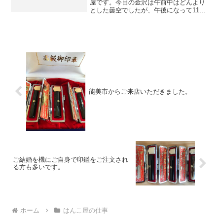
屋です。今日の金沢は午前中はどんより
とした曇空でしたが、午後になって11月
には珍しい穏やかな青空になりました。
さて、昨晩 電話でお問合せいただいた男
性のお客様がご来店になり、風水・ゴー
ルデンイエローの実印...
能美市からご来店いただきました。
ご結婚を機にご自身で印鑑をご注文され
る方も多いです。
ホーム
はんこ屋の仕事