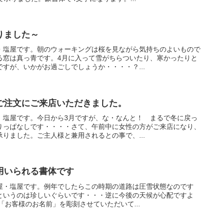
りました～
・塩屋です。朝のウォーキングは桜を見ながら気持ちのよいもので
る窓は真っ青です。4月に入って雪がちらついたり、寒かったりと
すが、いかがお過ごしでしょうか・・・・？...
ご注文にご来店いただきました。
、塩屋です。今日から3月ですが、な・なんと！ まるで冬に戻っ
りっぱなしです・・・・さて、午前中に女性の方がご来店になり、
りました。ご主人様と兼用されるとの事で、...
用いられる書体です
屋・塩屋です。例年でしたらこの時期の道路は圧雪状態なのです
というのは珍しいぐらいです・・・逆に今後の天候が心配ですよ
 「お客様のお名前」を彫刻させていただいて...