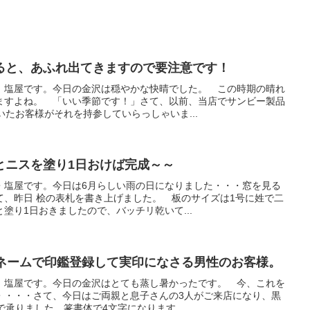
ると、あふれ出てきますので要注意です！
、塩屋です。今日の金沢は穏やかな快晴でした。 この時期の晴れ
ますよね。 「いい季節です！」さて、以前、当店でサンビー製品
いたお客様がそれを持参していらっしゃいま...
とニスを塗り1日おけば完成～～
・塩屋です。今日は6月らしい雨の日になりました・・・窓を見る
て、昨日 桧の表札を書き上げました。 板のサイズは1号に姓で二
塗り1日おきましたので、バッチリ乾いて...
ルネームで印鑑登録して実印になさる男性のお客様。
、塩屋です。今日の金沢はとても蒸し暑かったです。 今、これを
・・・・さて、今日はご両親と息子さんの3人がご来店になり、黒
で承りました。篆書体で4文字になります。...