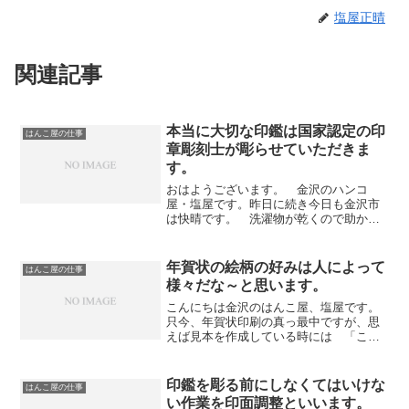
塩屋正晴
関連記事
本当に大切な印鑑は国家認定の印
はんこ屋の仕事
章彫刻士が彫らせていただきま
す。
おはようございます。 金沢のハンコ
屋・塩屋です。昨日に続き今日も金沢市
は快晴です。 洗濯物が乾くので助かり
ます。（笑）さて、あなたも既にご存じ
の通りハンコを扱う業者さんは沢山あり
ますよね。先日、某書店で数百円の既成
年賀状の絵柄の好みは人によって
はんこ屋の仕事
品のハンコが「※手彫りの印...
様々だな～と思います。
こんにちは金沢のはんこ屋、塩屋です。
只今、年賀状印刷の真っ最中ですが、思
えば見本を作成している時には 「この
絵柄はいいぞ！！！」 と思って作って
はみたものの、全然お役様には好まれな
い絵柄がたくさんあります。 （毎年の
印鑑を彫る前にしなくてはいけな
はんこ屋の仕事
事ですが・・・・・・笑）...
い作業を印面調整といいます。