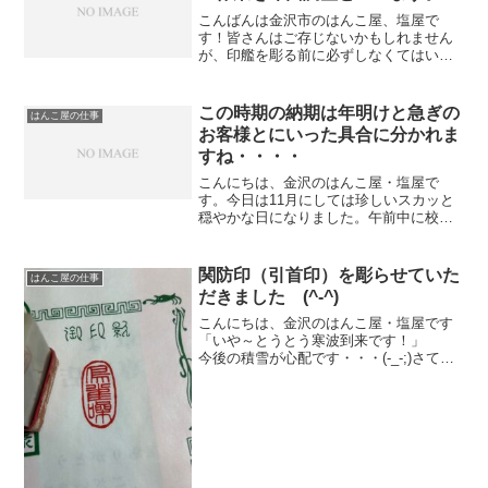
こんばんは金沢市のはんこ屋、塩屋で
す！皆さんはご存じないかもしれません
が、印艦を彫る前に必ずしなくてはいけ
ない作業があります。それを印面調整
（いんめんちょうせい）といいます。
印面とは文字を彫る部分ですから個人の
この時期の納期は年明けと急ぎの
はんこ屋の仕事
印鑑でしたら殆どが丸型、会社...
お客様とにいった具合に分かれま
すね・・・・
こんにちは、金沢のはんこ屋・塩屋で
す。今日は11月にしては珍しいスカッと
穏やかな日になりました。午前中に校区
の資源回収があったので新聞、雑誌、段
ボールを出したり、回覧版を回したり、
洗濯物を干したりとバタバタと時間が過
関防印（引首印）を彫らせていた
はんこ屋の仕事
ぎました・・・・（汗）さ...
だきました (^-^)
こんにちは、金沢のはんこ屋・塩屋です
「いや～とうとう寒波到来です！」
今後の積雪が心配です・・・(-_-;)さて、
先日 篆刻（石のハンコ）を承り今回は
関防印（※ 引首印）を彫らせていただき
ました（※ 主に作品の右肩に捺す印章で
す 彫刻...