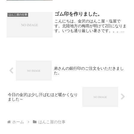
ゴム印を作りました。
はんこ屋の仕事
こんにちは、金沢のはんこ屋・塩屋で
す。北陸地方の梅雨が明けて2日になりま
す。いつも通り厳しい暑さです。。。早
朝のウォーキングも外に出たとたん、思
わず 「うわ～・・・」と言ってしまうほ
ど暑かったです。さて、先ほど ゴム印を
作製しました。数が少...
弟さんの銀行印のご注文をいただきまし
た。
今日の金沢は少し汗ばむほど暖かくなり
ました～
ホーム
はんこ屋の仕事