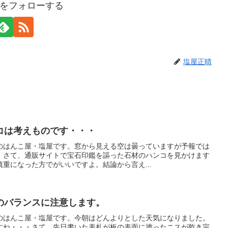
をフォローする
塩屋正晴
コは考えものです・・・
のはんこ屋・塩屋です。窓から見える空は曇っていますが予報では
。さて、通販サイトで宝石印鑑を謳った石材のハンコを見かけます
重になった方でがいいですよ。結論から言え...
のバランスに注意します。
のはんこ屋・塩屋です。今朝はどんよりとした天気になりました。
すね・・・さて、先日書いた表札が板の表面に塗ったニスが乾き完