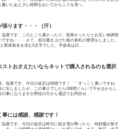
書いたあと少し時間をおいてからニスを塗っ...
が張ります・・・（汗）
・塩屋です。このところ暑かったり、肌寒かったりとお互い体調管
いですね・・・さて、前日書き上げた桧の表札の整理をしました。
と変体仮名を含む5文字でした。平仮名は日...
コストおさえたいならネットで購入されるのも選択
屋、塩屋です。今日の金沢は快晴です！ 「すっごく暑いですね
に出しましたが、この暑さでしたら2時間ぐらいで干せるかもし
の事になりますが男性の方から電話でお問合せ...
く事には感謝、感謝です！
、塩屋です。今日の金沢は昨日に続き雪が降ったり、時折陽が射す
。 今、この時間は小康状態といった感じです。さて、昨日、当店