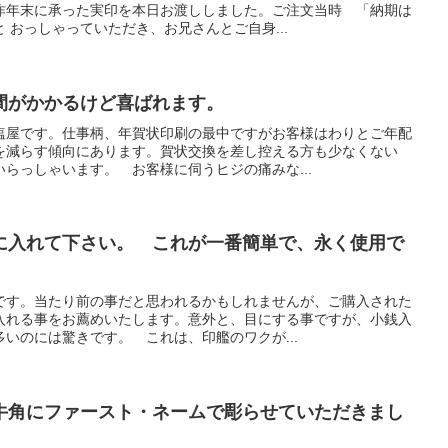
昨年末に承った実印を本日お渡ししました。ご注文当時 「納期は
 おっしゃっていただき、お兄さんとご自身...
間がかかるけど喜ばれます。
塩屋です。仕事柄、年賀状印刷の最中ですがお客様はわりとご年配
を減らす傾向にあります。賀状交換を差し控える方も少なくない
らっしゃいます。 お客様に伺うヒジの痛みな...
に入れて下さい。 これが一番簡単で、永く使用で
です。当たり前の事だと思われるかもしれませんが、ご購入された
入れる事をお薦めいたします。意外と、目にする事ですが、小銭入
いのには驚きです。 これは、印艦のワクが...
牛角にファースト・ネームで彫らせていただきまし