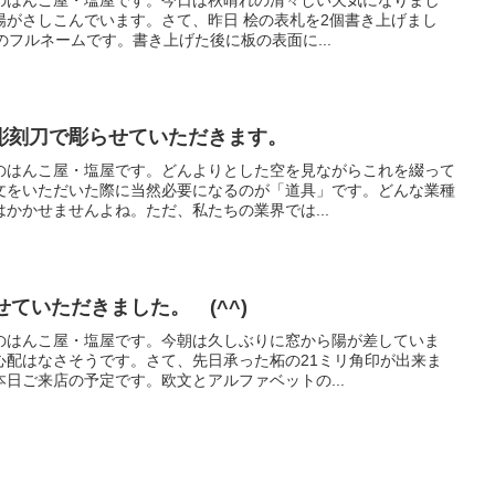
のはんこ屋・塩屋です。今日は秋晴れの清々しい天気になりまし
陽がさしこんでいます。さて、昨日 桧の表札を2個書き上げまし
のフルネームです。書き上げた後に板の表面に...
彫刻刀で彫らせていただきます。
のはんこ屋・塩屋です。どんよりとした空を見ながらこれを綴って
文をいただいた際に当然必要になるのが「道具」です。どんな業種
かかせませんよね。ただ、私たちの業界では...
せていただきました。 (^^)
のはんこ屋・塩屋です。今朝は久しぶりに窓から陽が差していま
心配はなさそうです。さて、先日承った柘の21ミリ角印が出来ま
日ご来店の予定です。欧文とアルファベットの...