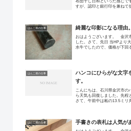
布団干し日和といった感じで
すが、認印と銀行印を兼ねて使
綺麗な印影になる理由
はんこ屋の仕事
おはようございます。 金沢
した。さて、先日 当HPよ
水牛でしたので、価格が下回る
ハンコにひらがな文字
はんこ屋の仕事
す。
こんにちは、石川県金沢市の
ら天気も回復しました。先程
さて、午前中は柘の13.5ミリ
手書きの表札は人気が
はんこ屋の仕事