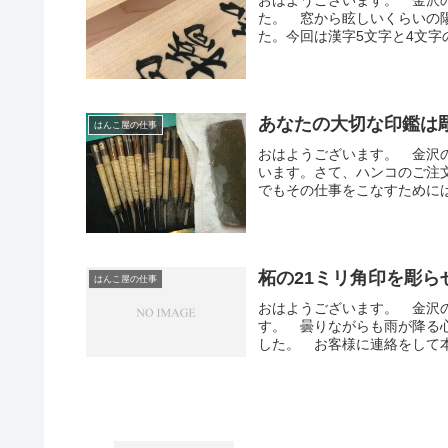
おはようございます。 金沢
た。 窓から眩しいくらいの
た。今回は漢字5文字と4文字
あなたの大切な印鑑は
はんこ屋の仕事
おはようございます。 金沢
います。さて、ハンコのご注
でもその仕事をこなすためには
柘の21ミリ角印を彫ら
はんこ屋の仕事
おはようございます。 金沢
す。 曇りながらも雨が降る
した。 お客様に連絡をして本