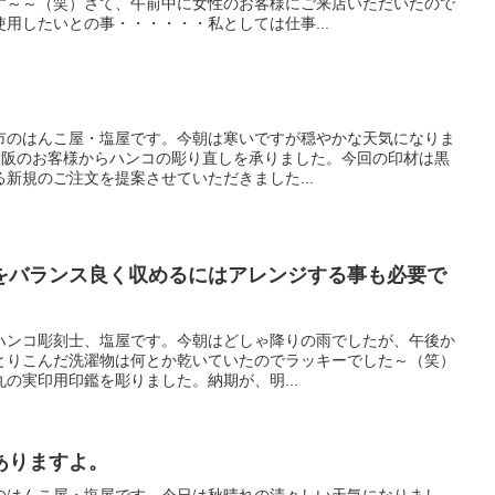
す～～（笑）さて、午前中に女性のお客様にご来店いただいたので
用したいとの事・・・・・・私としては仕事...
。
市のはんこ屋・塩屋です。今朝は寒いですが穏やかな天気になりま
り大阪のお客様からハンコの彫り直しを承りました。今回の印材は黒
新規のご注文を提案させていただきました...
をバランス良く収めるにはアレンジする事も必要で
ハンコ彫刻士、塩屋です。今朝はどしゃ降りの雨でしたが、午後か
とりこんだ洗濯物は何とか乾いていたのでラッキーでした～（笑）
丸の実印用印鑑を彫りました。納期が、明...
ありますよ。