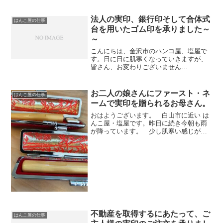
のが早くなってきましたね～」今日の金
沢は午前中は曇っていましたが、午後か
ら青空ものぞく天気になりました。さ
法人の実印、銀行印そして合体式
はんこ屋の仕事
て、午前中に喪中の挨拶状の...
台を用いたゴム印を承りました～
～
こんにちは、金沢市のハンコ屋、塩屋で
す。日に日に肌寒くなっていきますが、
皆さん、お変わりございません
か・・・・？「さぼりがちですが、私は
朝のウォーキングをしています。 今朝
は寒かったですよ～（笑）」さて、本
お二人の娘さんにファースト・ネ
はんこ屋の仕事
日、男性のお客様がご来店いただきま...
ームで実印を贈られるお母さん。
おはようございます。 白山市に近い は
んこ屋・塩屋です。昨日に続き今朝も雨
が降っています。 少し肌寒い感じがし
ます・・・さて、先日 親子でご来店いた
だきお二人の娘さんの実印を承りまし
た。共に2行印の草案をご覧いただき、3
文字については1対2...
不動産を取得するにあたって、ご
はんこ屋の仕事