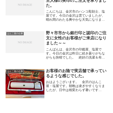
主人様の実印のご注文を承りまし
た。
こんにちは、金沢市のハンコ彫刻士、塩
屋です。今日の金沢は雲ていましたが、
晴れ間のわたる爽やかな天気になりまし
た。雨の日が続いていたので、数日さぼ
った朝のウォーキングも気持ちがよかっ
たです～（笑）さて、お昼頃に女性の方
野々市市から銀行印と認印のご注
はんこ屋の仕事
から電話で実印の事でお問...
文に女性のお客様がご来店になり
ました～～
こんばんは、金沢市の印鑑屋、塩屋で
す。今日の金沢は昨日に続き曇りがちな
がらも快晴でした。 絶好の洗濯＆布団
干し日和でした～（笑）さて、今日はお
昼に女性のお客様がご来店になりまし
た。お話を伺うと、ご自宅は野々市市で
お客様のお陰で実店舗で承ってい
はんこ屋の仕事
お勤め先は金沢市内という事で...
るような感じでした。
おはようございます。 金沢のはんこ
屋・塩屋です。朝晩は凌ぎやすくなりま
したが、日中は相変わらず暑いです
ね。。。さて、先週 当店のＨＰより横浜
のお客様から承った象牙の実印を発送し
早速ご感想をいただきました。姓2文字・
名1文字のフルネームを当店...