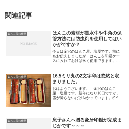
関連記事
はんこの素材が黒水牛や牛角の保
はんこ屋の仕事
管方法には防虫剤を使用してはい
かがですか？
今日は金沢のはんこ屋、塩屋です。前に
もお伝えしましたが、はんこを印鑑ケー
スに入れておけば永く使用できます。ご
家庭で常温で保管する事が殆どだとは思
いますが、（もし、ど～しても心配な場
合）でお手元の印材が黒水牛や牛角の場
16.5ミリ丸の2文字印は悠悠と収
はんこ屋の仕事
合は防虫材を入れた引出の...
まりました。
おはようございます。 金沢のはんこ
屋・塩屋です。新年になり10日ですが、
雪が降らないだけ助かっています。(^-^)
さて、先日 若い女性の方から承った印鑑
（2本）が完成しお渡ししました。柘の
16.5ミリ丸と13.5ミリ丸に共に漢字2文字
で彫ら...
息子さんへ贈る象牙印鑑が完成ま
はんこ屋の仕事
じかです～～～