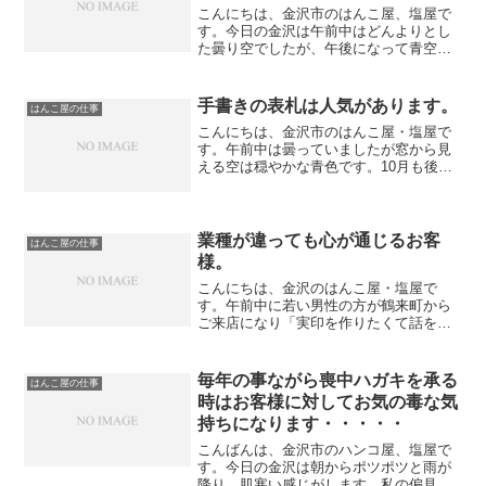
こんにちは、金沢市のはんこ屋、塩屋で
す。今日の金沢は午前中はどんよりとし
た曇り空でしたが、午後になって青空も
さしました。 今一、天候が不安定です
よね・・・・さて、今日は象牙の15ミリ
丸を篆書体で彫りました。 先日、加賀
手書きの表札は人気があります。
はんこ屋の仕事
市からご来店いただいた...
こんにちは、金沢市のはんこ屋・塩屋で
す。午前中は曇っていましたが窓から見
える空は穏やかな青色です。10月も後半
になり日中は暖かな日もありますが、朝
晩は寒くなりました・・・・・サボりが
ちなウォーキングも放射冷却の朝はつら
くなってきました・・・...
業種が違っても心が通じるお客
はんこ屋の仕事
様。
こんにちは、金沢のはんこ屋・塩屋で
す。午前中に若い男性の方が鶴来町から
ご来店になり「実印を作りたくて話を聞
きに来ました。」との事・・・今日はた
またま休日で当店のＨＰをご覧になりお
越しいただいたようです。 感謝、感謝
毎年の事ながら喪中ハガキを承る
はんこ屋の仕事
です。数件回って納得のいく...
時はお客様に対してお気の毒な気
持ちになります・・・・・
こんばんは、金沢市のハンコ屋、塩屋で
す。今日の金沢は朝からポツポツと雨が
降り、肌寒い感じがします。私の偏見で