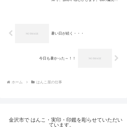
すが11月は憂鬱な気持ちになってしまい
ます・・・・・さて、この時期は年賀状
と同時に喪中の挨拶状を承っています。
毎年 年賀状のご注文を...
暑い日が続く・・・
今日も暑かった～！！
ホーム
はんこ屋の仕事
金沢市で はんこ・実印・印鑑を彫らせていただい
ています。