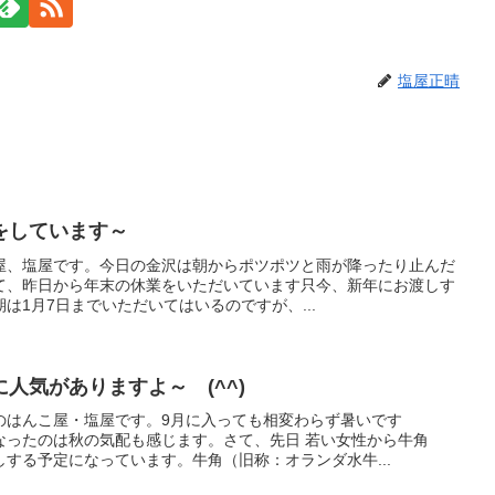
塩屋正晴
をしています～
屋、塩屋です。今日の金沢は朝からポツポツと雨が降ったり止んだ
て、昨日から年末の休業をいただいています只今、新年にお渡しす
は1月7日までいただいてはいるのですが、...
人気がありますよ～ (^^)
のはんこ屋・塩屋です。9月に入っても相変わらず暑いです
なったのは秋の気配も感じます。さて、先日 若い女性から牛角
する予定になっています。牛角（旧称：オランダ水牛...