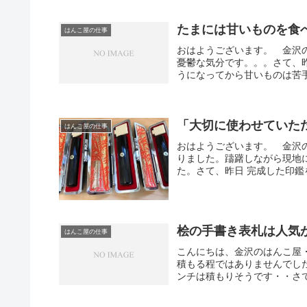
たまには甘いものを食べ
はんこ屋の仕事
おはようございます。 金沢
憂鬱な気分です。。。さて、
うになってから甘いものは苦手
「大切に使わせていた
はんこ屋の仕事
おはようございます。 金沢
りました。躊躇しながら現地
た。さて、昨日 完成した印鑑
桧の手書き表札は人気
はんこ屋の仕事
こんにちは、金沢のはんこ屋
積もる程ではありませんでし
ンチは積もりそうです・・さて