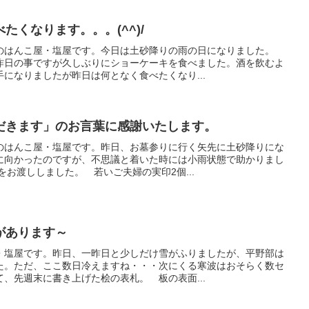
たくなります。。。(^^)/
のはんこ屋・塩屋です。今日は土砂降りの雨の日になりました。
昨日の事ですが久しぶりにショーケーキを食べました。酒を飲むよ
になりましたが昨日は何となく食べたくなり...
だきます」のお言葉に感謝いたします。
のはんこ屋・塩屋です。昨日、お墓参りに行く矢先に土砂降りにな
に向かったのですが、不思議と着いた時には小雨状態で助かりまし
をお渡ししました。 若いご夫婦の実印2個...
があります～
・塩屋です。昨日、一昨日と少しだけ雪がふりましたが、平野部は
た。ただ、ここ数日冷えますね・・・次にくる寒波はおそらく数セ
、先週末に書き上げた桧の表札。 板の表面...