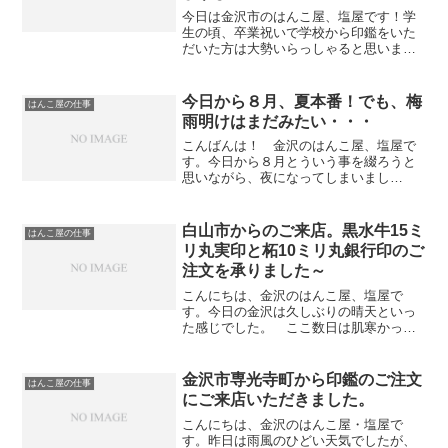
今日は金沢市のはんこ屋、塩屋です！学
生の頃、卒業祝いで学校から印鑑をいた
だいた方は大勢いらっしゃると思いま
す。 私も持っています。ご来店いただ
くお客様から良く聞くことですが、この
はんこ１本で、実印、銀行印、認印を全
今日から８月、夏本番！でも、梅
はんこ屋の仕事
て兼用されている方が非常に...
雨明けはまだみたい・・・
こんばんは！ 金沢のはんこ屋、塩屋で
す。今日から８月とういう事を綴ろうと
思いながら、夜になってしまいまし
た・・・（汗）さて、午前中に昨日書き
上げた桧の表札を整理しました。毎回思
うのは印鑑と同じで人様のお名前（文
白山市からのご来店。黒水牛15ミ
はんこ屋の仕事
字）を書く事は勉強になります。...
リ丸実印と柘10ミリ丸銀行印のご
注文を承りました～
こんにちは、金沢のはんこ屋、塩屋で
す。今日の金沢は久しぶりの晴天といっ
た感じでした。 ここ数日は肌寒かった
のですが、今日は暖かな（少し暑いぐら
い）の5月らしい天気でした。さて、夕方
近くになってご夫婦でご来店いただき、
金沢市専光寺町から印鑑のご注文
はんこ屋の仕事
印鑑のご注文をいただきま...
にご来店いただきました。
こんにちは、金沢のはんこ屋・塩屋で
す。昨日は雨風のひどい天気でしたが、