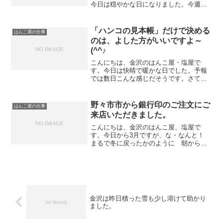
今日は穏やかな日になりました。今週
（18日、20日）は都合により休業するた
め、来週にお渡しする印鑑を完成させ整
理しました。午後から女性の方がお二人
「ハンコの見本帳」だけで決める
はんこ屋の仕事
ご来店いただき「息子の印...
のは、よした方がいいですよ～
(^^♪
こんにちは、金沢のはんこ屋・塩屋で
す。今日は快晴で暖かな日でした。予報
では数日こんな感じだそうです。さて、
あなたがハンコの注文をする際に「こだ
わっているもの」なんでしょう
か・・・？納期の速さ・値段・その両方
野々市市から銀行印のご注文にご
はんこ屋の仕事
など色々あると思います。ただ、あな...
来店いただきました。
こんにちは、金沢のはんこ屋、塩屋で
す。今日から3月ですが、な・なんと！
まるで冬に戻ったかのように 朝から雪
が降りっぱなしです・・・・さて、午前
中に女性の方がご来店になり、黒水牛材
で銀行印のご注文を承りました。ご主人
様と兼用されるとの事で、...
金沢は昨日積った雪も少し溶けて助かり
ました。