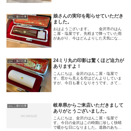
娘さんの実印を彫らせていただき
はんこ屋の仕事
ました。
おはようございます。 金沢市のはん
こ屋・塩屋です。先程まで降っていた雨
があがり、今はどんよりした天気になっ
ています。さて、先日 完成した印鑑をお
渡ししました。親子でご来店いただいた
際に下書きを幾通りかご覧になり、娘さ
んご本人が「これ！」と...
24ミリ丸の印影は驚くほど迫力が
はんこ屋の仕事
ありますよ！
こんにちは、金沢のはんこ屋・塩屋で
す。窓から見える空はどんよりしていま
すが、今日も暑くなりそうです。さて、
先日 関東のお客様より象牙24ミリ丸のハ
ンコを承りました。自治体によって印鑑
登録の条例が異なるので、承った際に直
径24ミリのサイズは問...
岐阜県からご来店いただきまして
はんこ屋の仕事
ありがとうございました。
こんにちは、金沢のはんこ屋・塩屋で
す。今日の金沢はこの時期に珍しく快晴
で暖かな日になりました。道路のあちこ