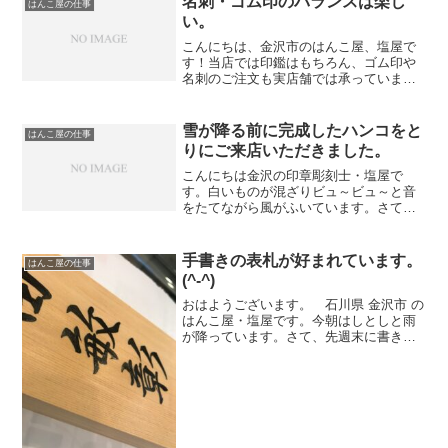
名刺・ゴム印のバランスは楽し
はんこ屋の仕事
い。
こんにちは、金沢市のはんこ屋、塩屋で
す！当店では印鑑はもちろん、ゴム印や
名刺のご注文も実店舗では承っていま
す。 レイアウトはお客様がお書きにな
る原稿を見ながら、確認をとり、場合に
よっては校正をＦＡＸさせていただいて
雪が降る前に完成したハンコをと
はんこ屋の仕事
います。
りにご来店いただきました。
こんにちは金沢の印章彫刻士・塩屋で
す。白いものが混ざりビュ～ビュ～と音
をたてながら風がふいています。さて、
午前中に若い女性がご来店になりまし
た。 「天気が荒れる前にハンコをとり
に来ました。」 との事。ご注文いただ
手書きの表札が好まれています。
はんこ屋の仕事
いたのは息子さんの銀行印用...
(^-^)
おはようございます。 石川県 金沢市 の
はんこ屋・塩屋です。今朝はしとしと雨
が降っています。さて、先週末に書き上
げた桧の表札が表面に塗ったニスも乾き
完成しました。今回は画数の多い・少な
い4文字なので、いつもより注意して書き
ました。人様のお...