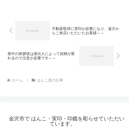
ちにある雪も溶けてくれるのでホント助
かります。(^-^)さて、午前中に若い男女
がご来店になり「銀行印と認印の注文を
お願いしたいのですが...
不動産取得に実印が必要になり、遠方か
らご来店いただいたお客様～～
喪中の挨拶状は差出人によって続柄が変
わるので注意が必要です～～
ホーム
はんこ屋の仕事
金沢市で はんこ・実印・印鑑を彫らせていただい
ています。