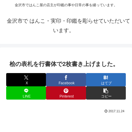
金沢市ではんこ屋の店主が印鑑の事や日常の事を綴っています。
金沢市で はんこ・実印・印鑑を彫らせていただいて
います。
桧の表札を行書体で2枚書き上げました。
X
Facebook
はてブ
LINE
Pinterest
コピー
2017.11.24