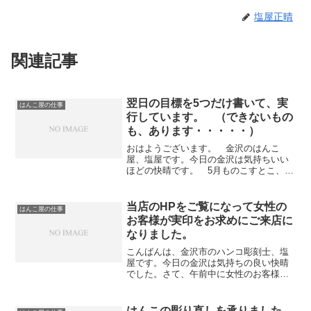
塩屋正晴
関連記事
翌日の目標を5つだけ書いて、実
はんこ屋の仕事
行しています。 （できないもの
も、あります・・・・・）
おはようございます。 金沢のはんこ
屋、塩屋です。今日の金沢は気持ちいい
ほどの快晴です。 5月ものこすとこ、わ
ずかになりましたね。さて、毎日の事で
すが、営業時間を終える際に翌日の目標
を5つだけ書くようにしています。 ちょ
当店のHPをご覧になって女性の
はんこ屋の仕事
っと硬い話になりますが...
お客様が実印をお求めにご来店に
なりました。
こんばんは、金沢市のハンコ彫刻士、塩
屋です。今日の金沢は気持ちの良い快晴
でした。さて、午前中に女性のお客様か
ら実印の事でお問合せいただき、夕方に
なってご来店いただきました。独身の方
でしたので、名を篆書体の斜めにバラン
はんこの彫り直しを承りました。