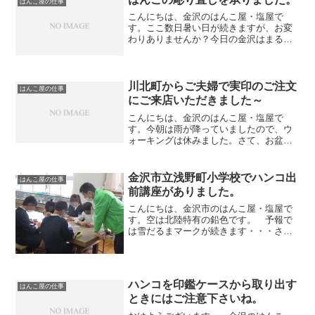
はんこ屋の仕事
スをとって承りました。少...
こんにちは、金沢のはんこ屋・塩屋で
す。ここ数日暑い日が続きますが、お変
わりありませんか？今日の金沢はまるで
夏本番といった感じです。。。。明日は
もっと暑くなるらしいですよ・・・・さ
て、午前中に象牙15ミリ丸の彫り直しを
承りました。かなり年期が...
川北町からご夫婦で実印のご注文
はんこ屋の仕事
にご来店いただきました～
こんにちは、金沢のはんこ屋・塩屋で
す。今朝は雨が降っていましたので、ウ
ォーキングは休みました。さて、お盆休
みに入る前、川北町からご夫婦でご来店
いただいた方が先日再度実印のご注文に
いらっしゃいました。黒水牛16.5ミリ丸
金沢市立浅野町小学校でハンコ出
はんこ屋の仕事
に当店独自の新篆書体で...
前講座がありました。
こんにちは、金沢市のはんこ屋・塩屋で
す。空は北陸特有の鉛色です。 予報で
は雪だるまマークが続きます・・・さ
て、先日 石川県職業能力開発協会の要請
で金沢市立浅野町小学校で「ハンコ出前
講座」が行われました。いつも通り15ミ
リ角の石材に一文字を白...
ハンコを印鑑ケースから取り出す
はんこ屋の仕事
ときにはご注意下さいね。