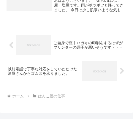
おはようございます。 金沢のはんこ
屋・塩屋です。雨がポツポツと降ってき
ました。 今日は少し肌寒いような気もし
ます。さて、実店舗で印鑑を承るさいに
「ハンコのワクは欠けないでしょう
か・・・？」というご質問を多くいただ
きます。結論から言えば「どん...
ご自身で喪中ハガキの印刷をするはずが
プリンターの調子が悪いそうです・・・
以前電話で丁寧な対応をしていただけた
酒屋さんからゴム印を承りました。
ホーム
はんこ屋の仕事