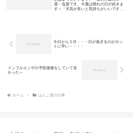
屋・塩屋です。今週は晴れの日が続きま
す～「天気が良いと気持ちがいいです
ね。」桜の花も喜んでいるように見えま
す。さて、昨日の事ですがフィリピンの
方がご年配の日本人のお母さんとご来店
いただきました。お母さんは耳...
今日から２月・・・日が過ぎるのがホン
トに早い・・・・
インフルエンザの予防接種をしていて良
かった～
ホーム
はんこ屋の仕事