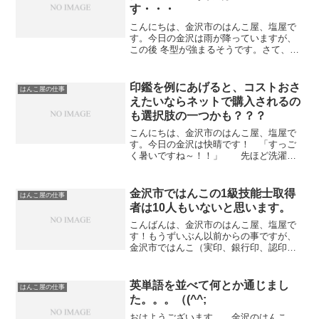
す・・・
こんにちは、金沢市のはんこ屋、塩屋で
す。今日の金沢は雨が降っていますが、
この後 冬型が強まるそうです。さて、只
今 年賀状印刷の真っ最中で毎日承ってい
ます。 ありがたい事です～幸いに近所
に郵便局があるので、手元にあるハガキ
印鑑を例にあげると、コストおさ
はんこ屋の仕事
がなくなってもすぐに...
えたいならネットで購入されるの
も選択肢の一つかも？？？
こんにちは、金沢市のはんこ屋、塩屋で
す。今日の金沢は快晴です！ 「すっご
く暑いですね～！！」 先ほど洗濯物
を外に出しましたが、この暑さでしたら2
時間ぐらいで干せるかもしれませんね～
（笑）さて、昨日の事になりますが男性
金沢市ではんこの1級技能士取得
はんこ屋の仕事
の方から電話でお問合せ...
者は10人もいないと思います。
こんばんは、金沢市のはんこ屋、塩屋で
す！もうずいぶん以前からの事ですが、
金沢市ではんこ（実印、銀行印、認印、
会社印）など完全に手で彫れる方は10人
もいないと思っていました。それを一般
の方が簡単に分かる目安として、この業
英単語を並べて何とか通じまし
はんこ屋の仕事
界には国家検定試験（厚...
た。。。（(^^;
おはようございます。 金沢のはんこ