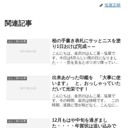
塩屋正晴
関連記事
桧の手書き表札にサッとニスを塗
はんこ屋の仕事
り1日おけば完成～～
こんにちは、金沢のはんこ屋・塩屋で
す。今日は6月らしい雨の日になりまし
た・・・窓を見るとポツポツ降っていま
す。さて、昨日 桧の表札を書き上げまし
た。 板のサイズは1号に姓で二文字書き
ました。ニスをサッと塗り1日おきました
出来あがった印鑑を 「大事に使
はんこ屋の仕事
ので、バッチリ乾いて...
います」 と、おっしゃっていた
だいて光栄です！
こんにちは、金沢のはんこ屋、塩屋で
す。今の時間、金沢は快晴です。 この
時期、道路に雪が殆どなく、こんなに晴
れた天気も珍しいぐらいです。先程、当
ＨＰ をご覧に頂いたお客様が、出来上
がった印鑑を取りにみえました。金沢市
12月もはや中旬を過ぎまし
はんこ屋の仕事
内でも当店からは10キロ...
た・・・・年賀状は追い込みで