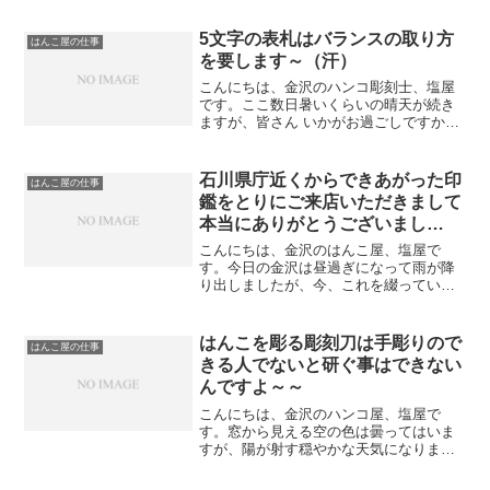
5文字の表札はバランスの取り方
はんこ屋の仕事
を要します～（汗）
こんにちは、金沢のハンコ彫刻士、塩屋
です。ここ数日暑いくらいの晴天が続き
ますが、皆さん いかがお過ごしですか
～？ 「いい季節ですよね～」さて、先週
末の事になりますが、桧の表札を2枚書き
ました。いつもと少し違うのは、お名前
石川県庁近くからできあがった印
はんこ屋の仕事
が共に5文字という事...
鑑をとりにご来店いただきまして
本当にありがとうございまし
た。 <(_ _*)>
こんにちは、金沢のはんこ屋、塩屋で
す。今日の金沢は昼過ぎになって雨が降
り出しましたが、今、これを綴っている
時間は曇っています。 外に出した洗濯
物は早めにとりこみましたが、乾いてい
たので助かりました。 この時期、家の
はんこを彫る彫刻刀は手彫りので
はんこ屋の仕事
中で干すこともあるのですが...
きる人でないと研ぐ事はできない
んですよ～～
こんにちは、金沢のハンコ屋、塩屋で
す。窓から見える空の色は曇ってはいま
すが、陽が射す穏やかな天気になりまし
た。このところ寒暖の差が激しいのでお
互い健康には気をつけましょうね～さ