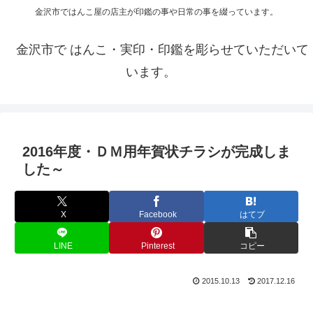
金沢市ではんこ屋の店主が印鑑の事や日常の事を綴っています。
金沢市で はんこ・実印・印鑑を彫らせていただいて
います。
2016年度・ＤＭ用年賀状チラシが完成しま
した～
X
Facebook
はてブ
LINE
Pinterest
コピー
2015.10.13
2017.12.16