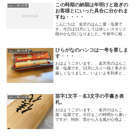
て、いきなりマイナーな話になりますが
この時期の納期は年明けと急ぎの
はんこ屋の仕事
印鑑を仕上げる彫刻刀の事を...
お客様とにいった具合に分かれま
すね・・・・
こんにちは、金沢のはんこ屋・塩屋で
す。今日は11月にしては珍しいスカッと
穏やかな日になりました。午前中に校区
の資源回収があったので新聞、雑誌、段
ボールを出したり、回覧版を回したり、
洗濯物を干したりとバタバタと時間が過
ひらがなのハンコは一考を要しま
はんこ屋の仕事
ぎました・・・・（汗）さ...
す・・・
おはようございます。 金沢市のはんこ
屋・塩屋です。12月に入り一段と寒さが
厳しくなりました。いよいよ冬到来とい
った感じです。さて、先日 名3文字のひ
らがなの実印を承りました。 ご使用だ
った印鑑を紛失され困ったご様子です。
以前、他店でつくった...
苗字1文字・名3文字の手書き表
はんこ屋の仕事
札。
おはようございます。 金沢のはんこ
屋・塩屋です。今日もこの時間から暑い
ですが、時折、窓から入る風が心地よい
です。さて、昨日 桧の表札を書きあげ板
の表面に塗ったニスも乾き完成しまし
た。今回は「苗字1文字・名3文字」でし