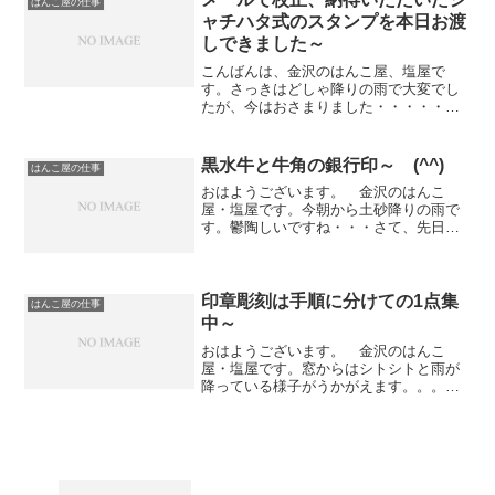
はんこ屋の仕事
ャチハタ式のスタンプを本日お渡
しできました～
こんばんは、金沢のはんこ屋、塩屋で
す。さっきはどしゃ降りの雨で大変でし
たが、今はおさまりました・・・・・
「すごい雨だったです～～～」さて、先
ほどシャチハタ式のスタンプを取りに女
性のお客様がご来店になりました。 メ
黒水牛と牛角の銀行印～ (^^)
はんこ屋の仕事
ールで校正をご覧いただいてい...
おはようございます。 金沢のはんこ
屋・塩屋です。今朝から土砂降りの雨で
す。鬱陶しいですね・・・さて、先日、
女性の方から承った銀行印（2本）が完成
しました。直径は共に12ミリで黒水牛に
は「名」、牛角には「姓」をそれぞれ古
印体で彫らせていただき...
印章彫刻は手順に分けての1点集
はんこ屋の仕事
中～
おはようございます。 金沢のはんこ
屋・塩屋です。窓からはシトシトと雨が
降っている様子がうかがえます。。。予
報では今週いっぱいは雨模様・・・それ
ほど寒くないので助かりますが・・・さ
て、いきなりですがハンコを完成するま
でには細かな手順がいくつも...