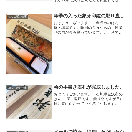
すが12月に入りだんだんと気忙しくなっ
てきた感じです。今年も10日を過ぎたあ
たりから、納期が短縮されていく事だと
思います。 最短で翌日仕上げでお渡し
年季の入った象牙印鑑の彫り直し
はんこ屋の仕事
できますよ。11月中に...
おはようございます。 金沢市のはんこ
屋・塩屋です。昨日の夕方からの土砂降
りの雨が今も降っています。。。さて、
先月 象牙印鑑の彫り直しを承り先日お渡
ししました。かなり年季の入った先代の
フルネームが彫刻されたハンコです。印
材本体にしみ込んだ朱肉...
桧の手書き表札が完成しました。
はんこ屋の仕事
おはようございます。 石川県金沢市の
はんこ 屋・塩屋です。曇り空ですが日に
日に春に向かっていく感じがします。さ
て、先週末に書き上げた桧の表札（大小2
個）の表面に塗ったニスが乾き完成しま
した。今回はカタカナが含まれる5文字と
漢字3文字です。...
メールで校正、納得いただいたシ