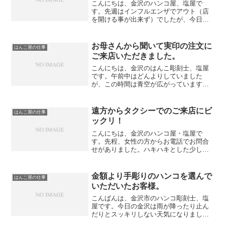
こんにちは、金沢のハンコ屋、塩屋で
す。先週はインフルエンザでアウト（店
を開ける事が出来ず）でしたが、今日か
ら普段取りの営業です。毎日健康で過ご
せる事が当たり前になっていただだけ
に、店を開けられない事はつらかったで
お母さんから聞いて実印の注文に
はんこ屋の仕事
す・・・・ありがたい事に先日...
ご来店いただきました。
こんにちは、金沢のはんこ彫刻士、塩屋
です。午前中はどんよりしていました
が、この時間は青空が広がっています。
さて、当店の営業時間は午前9時ですが開
店して間もなく若い女性の方がご来店に
なりました。お母さんから当店の事を聞
遠方からタクシーでのご来店にビ
はんこ屋の仕事
き柘の１０．５ミリ丸に名...
ックリ！
こんにちは、金沢のハンコ屋・塩屋で
す。先程、女性の方からお電話でお問合
せがありました。ハキハキとした少し関
西なまりのある口調で 「〇〇ですけど、
今から行ってもいいですか？」 との
事・・・・お住まいを金沢市内を確認し
金額より手彫りのハンコを選んで
はんこ屋の仕事
てから 「車は店頭にヨコ...
いただいたお客様。
こんばんは、金沢市のハンコ彫刻士、塩
屋です。今日の金沢は雨が降ったり止ん
だりとスッキリしない天気になりまし
た。さて、昨日の事になりますが男性の