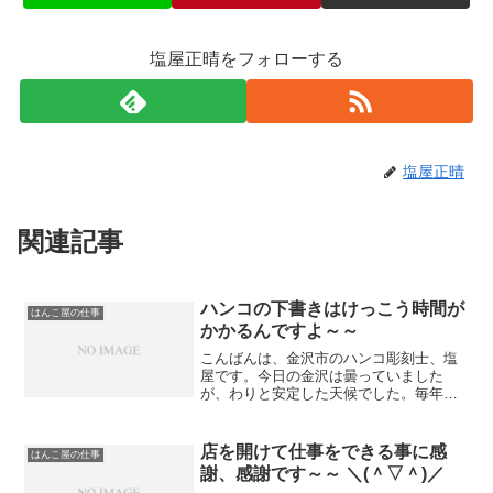
塩屋正晴をフォローする
塩屋正晴
関連記事
ハンコの下書きはけっこう時間が
はんこ屋の仕事
かかるんですよ～～
こんばんは、金沢市のハンコ彫刻士、塩
屋です。今日の金沢は曇っていました
が、わりと安定した天候でした。毎年の
事ながらこの時期が一番雪が降るのです
が、今年は大寒を過ぎても積雪がないの
でホッとしています。さて、お陰様で当
店を開けて仕事をできる事に感
はんこ屋の仕事
HP（）で印鑑のご注文をい...
謝、感謝です～～ ＼(＾▽＾)／