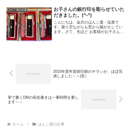
お客様ができたハンコをとりにみえまし
た。素材は柘で寸法は15ミリ丸です。
お子さんの銀行印を彫らせていた
はんこ屋の仕事
当点のブログをご覧になっ...
だきました。(^-^)
こんにちは、金沢のはんこ屋・塩屋で
す。曇り空ながらも窓から陽がさしてい
ます。さて、先ほど お客様がお子さんと
ご一緒に完成した銀行印をとりにご来店
になりました。黒水牛の13.5ミリ丸に娘
さんお二人は名で、息子さんはご苗字を
篆書体で彫らせていた...
2015年度年賀状印刷のチラシが、ほぼ完
成しました～～(笑）
筆で書くDMの宛名書きは一番時間を要し
ます～～
ホーム
はんこ屋の仕事