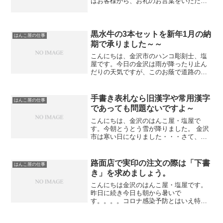
はお客様から、お礼のお言葉をいただい
た時です。ＨＰでご注文いただく際には
店頭でご注文をいただくのとは訳がちが
うので、特に気をつけています。私も不
安ですが、ご注文されるお...
黒水牛の3本セットを新年1月の納
はんこ屋の仕事
期で承りました～～
こんにちは、金沢市のハンコ彫刻士、塩
屋です。今日の金沢は雨が降ったり止ん
だりの天気ですが、このお蔭で道路の雪
はだいぶ溶けたように思えます。さて、
先程 女性のお客様がご来店になりハンコ
のご注文をいただきました。こちらのお
手書き表札なら旧漢字や常用漢字
はんこ屋の仕事
客様には当店をごひいき...
であっても問題ないですよ～
こんにちは、金沢のはんこ屋・塩屋で
す。今朝とうとう雪が降りました。 金沢
市は寒い日になりました・・・さて、先
ほど完成した手書きの桧表札をとりにお
客様がご来店になりました。お名前には
旧漢字が含まれていたので注意して書き
路面店で実印の注文の際は「下書
はんこ屋の仕事
上げました。下記の写真に...
き」を求めましょう。
こんにちは金沢のはんこ屋・塩屋です。
昨日に続き今日も朝から暑いで
す。。。。コロナ感染予防とはいえ特に
マスクをしての外でお仕事されている方
には頭が下がります。「どうぞお身体に