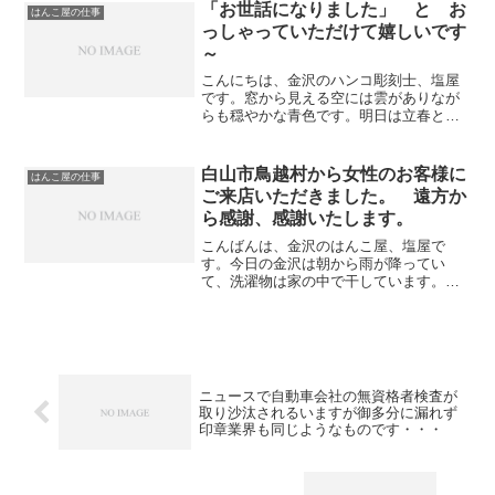
はご留意なさって下さい。」さて、この
「お世話になりました」 と お
はんこ屋の仕事
ご時世ですから通販で印鑑を購入さ...
っしゃっていただけて嬉しいです
～
こんにちは、金沢のハンコ彫刻士、塩屋
です。窓から見える空には雲がありなが
らも穏やかな青色です。明日は立春とい
うこともあり、なんとなく気持ちも陽気
になりますね。（笑）さて、女性の方か
ら柘の12ミリ丸で承ったハンコをとりに
白山市鳥越村から女性のお客様に
はんこ屋の仕事
先ほどご来店になりまし...
ご来店いただきました。 遠方か
ら感謝、感謝いたします。
こんばんは、金沢のはんこ屋、塩屋で
す。今日の金沢は朝から雨が降ってい
て、洗濯物は家の中で干しています。
なんだか、湿っぽい匂いがします～
（笑）さて、今日は白山市鳥越村から女
性のお客様がご来店になりました。 先
日、お問合せをいただき、出来上が...
ニュースで自動車会社の無資格者検査が
取り沙汰されるいますが御多分に漏れず
印章業界も同じようなものです・・・