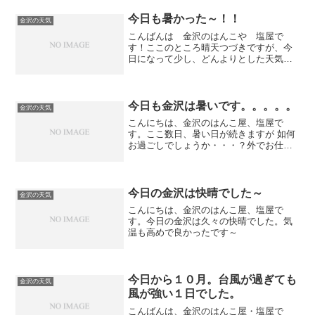
のお客様よりご感想をいただきました。
この仕事をしていて一番嬉しい事は、お
今日も暑かった～！！
金沢の天気
客様から 「ありがとう！...
こんばんは 金沢のはんこや 塩屋で
す！ここのところ晴天つづきですが、今
日になって少し、どんよりとした天気で
した。網戸にして仕事をしていますが、
暑さのあまり クーラーをかけてしまい
ました・・・・・。つけると、冷える
し、かといって、消すと 厚く...
今日も金沢は暑いです。。。。。
金沢の天気
こんにちは、金沢のはんこ屋、塩屋で
す。ここ数日、暑い日が続きますが 如何
お過ごしでしょうか・・・？外でお仕事
されている方は本当に大変だと思いま
す。水分と多少の塩分の補給をして下さ
いね・・・
今日の金沢は快晴でした～
金沢の天気
こんにちは、金沢のはんこ屋、塩屋で
す。今日の金沢は久々の快晴でした。気
温も高めで良かったです～
今日から１０月。台風が過ぎても
金沢の天気
風が強い１日でした。
こんばんは、金沢のはんこ屋・塩屋で