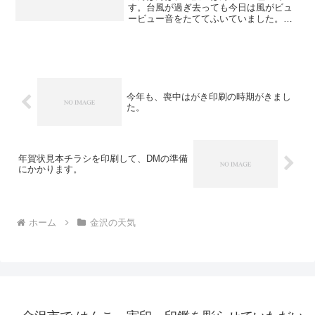
す。台風が過ぎ去っても今日は風がビュ
ービュー音をたててふいていました。街
路樹や電線はゆらゆらゆれています。
ここのとこ台風続き・・・・今日から10
月、今月ぐらいは落ち着いた月になって
欲しいものです・・・・・
今年も、喪中はがき印刷の時期がきまし
た。
年賀状見本チラシを印刷して、DMの準備
にかかります。
ホーム
金沢の天気