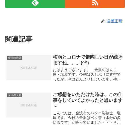
塩屋正晴
関連記事
梅雨とコロナで鬱陶しい日が続き
金沢の天気
ますね。。。(^^)
おはようございます。 金沢のはんこ
屋・塩屋です。今朝は久しぶりに青空で
したが、今はどんよりしています。梅雨
とコロナによる窮屈な日が続き鬱陶しい
です。。。お互い身体には気をつけまし
ょうね～ (^^)
ご感想をいただけた時は、この仕
金沢の天気
事をしていてよかったと思います
～
こんばんは、金沢市のハンコ彫刻士、塩
屋です。今日の金沢はベタ雪（水分の多
い雪です）が降っていました・・・さ
て、本日 ネットでご注文いただいた女性