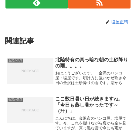
塩屋正晴
関連記事
北陸特有の真っ暗な朝の土砂降り
金沢の天気
の雨。。。。
おはようございます。 金沢のハンコ
屋・塩屋です。明け方に強いかぜ吹き今
日の金沢は土砂降りの雨です。窓から見
える空は暗い鉛色。子供の頃から憂鬱に
なる北陸特有の天候です。幸いに今日は
気温は上がるらしいですが、明日からガ
ここ数日暑い日が続きますね。
金沢の天気
クンと冬型になるそうです。...
「今日も蒸し暑かったです～
（汗）」
こんにちは、金沢市のハンコ屋、塩屋で
す。今、これを綴りながら窓から空を見
ていますが、真っ黒な雲で今にも雨が降
り出しそうです・・・・予報では明日は