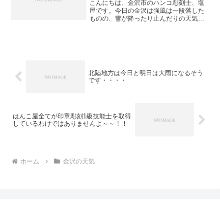
こんにちは、金沢市のハンコ彫刻士、塩
屋です。今日の金沢は強風は一段落した
ものの、雪が降ったり止んだりの天気に
なりました。全国各地で被害がでていま
すが、これも異常気象によるものでしょ
うか・・・ニュースを聞いたり見たりす
るたびに、「明日はどれだ...
北陸地方は今日と明日は大雨になるそう
です・・・・
はんこ屋全てが印章彫刻1級技能士を取得
しているわけではありませんよ～～！！
ホーム
金沢の天気