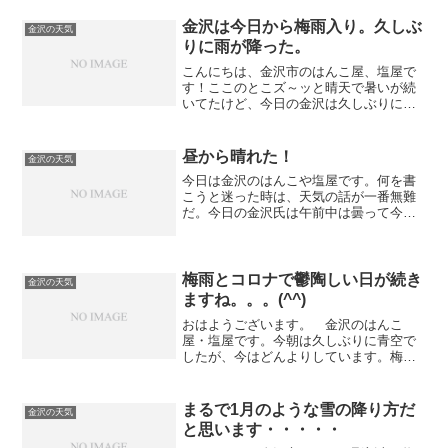
１日中雨になるようですね・・・・・さ
て、９月に入って今日で４日になります
金沢は今日から梅雨入り。久しぶ
金沢の天気
が、ここ数日暑い日が続き...
りに雨が降った。
こんにちは、金沢市のはんこ屋、塩屋で
す！ここのとこズ～ッと晴天で暑いが続
いてたけど、今日の金沢は久しぶりに雨
が降りました。 「いや～、ホント、久
しぶりです・・・・」なんか恵みの雨と
いう感じですね。 梅雨入りもしたよう
昼から晴れた！
金沢の天気
です。天気の良い日はあり...
今日は金沢のはんこや塩屋です。何を書
こうと迷った時は、天気の話が一番無難
だ。今日の金沢氏は午前中は曇って今に
も雨がふりそうでしたが、昼過ぎになっ
て晴れ間がひろがり、夕方になってまた
曇ってきました・・・雨が降らなかった
のは幸いだった。
梅雨とコロナで鬱陶しい日が続き
金沢の天気
ますね。。。(^^)
おはようございます。 金沢のはんこ
屋・塩屋です。今朝は久しぶりに青空で
したが、今はどんよりしています。梅雨
とコロナによる窮屈な日が続き鬱陶しい
です。。。お互い身体には気をつけまし
ょうね～ (^^)
まるで1月のような雪の降り方だ
金沢の天気
と思います・・・・・