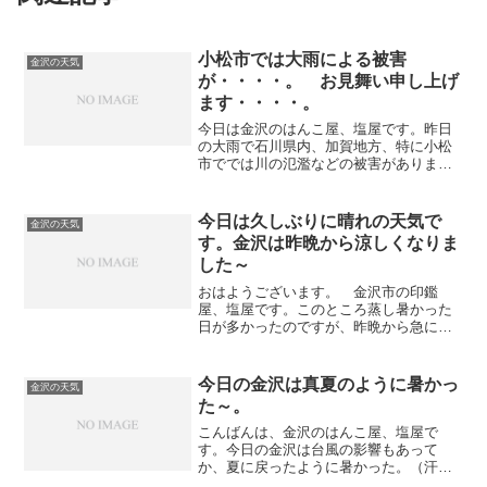
小松市では大雨による被害
金沢の天気
が・・・・。 お見舞い申し上げ
ます・・・・。
今日は金沢のはんこ屋、塩屋です。昨日
の大雨で石川県内、加賀地方、特に小松
市ででは川の氾濫などの被害がありまし
た。金沢市から見てお隣の市になりま
す。被害にあわれた方には心から、お見
舞い申し上げます。この異常気象は全国
今日は久しぶりに晴れの天気で
金沢の天気
的なようで、各地で雷雨によ...
す。金沢は昨晩から涼しくなりま
した～
おはようございます。 金沢市の印鑑
屋、塩屋です。このところ蒸し暑かった
日が多かったのですが、昨晩から急に涼
しくなりました。 少し肌寒い感じもあ
りますが、蒸し暑いのに比べるとずっと
良いです～～窓をあけると風が吹き込ん
今日の金沢は真夏のように暑かっ
金沢の天気
で、心地よいです。 予報で...
た～。
こんばんは、金沢のはんこ屋、塩屋で
す。今日の金沢は台風の影響もあって
か、夏に戻ったように暑かった。（汗）
思わず、エアコンをかけしまう程の暑