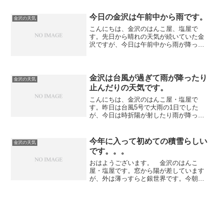
さ・・・・・・「暑い・・・・」今もこ
れを書きながら、汗がジワ～と出てく
今日の金沢は午前中から雨です。
金沢の天気
る。 9月初旬の暑さだそうだ。 ...
こんにちは、金沢のはんこ屋、塩屋で
す。先日から晴れの天気が続いていた金
沢ですが、今日は午前中から雨が降って
います。台風の影響で最高気温が30度を
超える日があったり、それが通り過ぎて
穏やかになったりと今週は色んな気象状
況となっています。ただ、...
金沢は台風が過ぎて雨が降ったり
金沢の天気
止んだりの天気です。
こんにちは、金沢のはんこ屋・塩屋で
す。昨日は台風5号で大雨の1日でした
が、今日は時折陽が射したり雨が降った
り止んだりの天気です。今回の台風は非
常に速度が遅かっので金沢市内も道路が
陥没したり河川の氾濫がありました。被
今年に入って初めての積雪らしい
金沢の天気
害にあった方へ心からお見舞...
です。。。
おはようございます。 金沢のはんこ
屋・塩屋です。窓から陽が差しています
が、外は薄っすらと銀世界です。今朝、
HNKのローカルニュースでは昨年12月6日
以来の積雪らしいですが、1月には雪が降
らずに立春を過ぎてからの積雪は珍しい
です。山間部は相当...