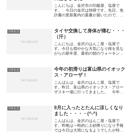
こんにちは、金沢市の印鑑屋、塩屋で
す。 今日の金沢は快晴です。先日、免
許書の更新案内の葉書が届いたので、今
朝は6時に起きて運転免許センターに行っ
てきました。午前10時からテレビでワー
ルドカップの日本VSコートジボワールが
タイヤ交換して身体が痛む・・・
日常生活
あるので、たぶん更新...
（汗）
こんにちは、金沢のはんこ屋・塩屋で
す。今日も穏やかな天気になり桜を見な
がらの新年度、最初の朝のウォーキング
はとても気持ち良かったです～（笑）さ
て、ここのとこ週末ごと雨風の日でした
ので、延ばし延ばしになっていた夏タイ
今年の初滑りは富山県のイオック
日常生活
ヤ交換を昨日やっとできまし...
ス・アローザ！
こんばんは、金沢のはんこ屋、塩屋で
す。昨日、富山県のイオックス・アロー
ザスキー場に行ってきました。 今年の
初滑りです！ゆっくり家を出た事もあっ
て、着いたのは午後1時頃でしたが、天候
にも恵まれてスキー場まで雪はなく、ス
9月に入ったとたんに涼しくなり
日常生活
ムーズに行けました。駐車...
ました・・・・(^-^)
こんばんは、金沢のはんこ屋・塩屋で
す。昨晩は一時的に土砂降りになり予報
では今日は大雨になるようでしたが特に