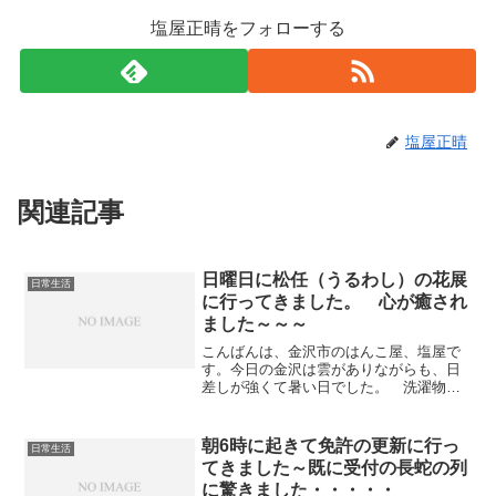
塩屋正晴をフォローする
塩屋正晴
関連記事
日曜日に松任（うるわし）の花展
日常生活
に行ってきました。 心が癒され
ました～～～
こんばんは、金沢市のはんこ屋、塩屋で
す。今日の金沢は雲がありながらも、日
差しが強くて暑い日でした。 洗濯物が
早く乾くのは助かります～（笑）さて、
先日22日の日曜日の事になりますが、松
任のうるわしであった花展に行ってきま
朝6時に起きて免許の更新に行っ
日常生活
した。 行ってきたとい...
てきました～既に受付の長蛇の列
に驚きました・・・・・