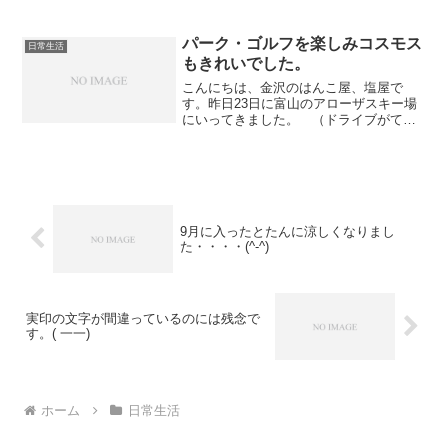
問題ありませんでした。日中は窓を開け
て仕事をしていましたが、時折心地よい
風が吹き込んできます。ほんの数日前ま
パーク・ゴルフを楽しみコスモス
日常生活
でエアコンをかけていました...
もきれいでした。
こんにちは、金沢のはんこ屋、塩屋で
す。昨日23日に富山のアローザスキー場
にいってきました。 （ドライブがてら
けっこう行っています。）さすがにこの
時期になると現地は涼しくて気持ちがよ
かったです！パーク・ゴルフでは赤トン
ボが沢山舞う中、楽しめま...
9月に入ったとたんに涼しくなりまし
た・・・・(^-^)
実印の文字が間違っているのには残念で
す。( 一一)
ホーム
日常生活