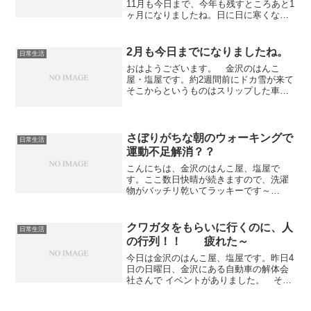
11月も今日まで、今年も残すところあと1
ヶ月になりましたね。日に日に寒くなる
ので明日から朝のウォーキングはしばら
く休もうと思います。（笑）さて、25日
（月）、26日（火）と2日間にわたり小坂
2月も今日までになりましたね。
日常生活
小学校にハンコ...
おはようございます。 金沢のはんこ
屋・塩屋です。約2週間前にドカ雪が来て
そこからというものはスリップした車を
押したり雪かきで大変でした・・・・ま
だ道路わきには沢山の雪がありますが今
では車が行き交うようになりました。子
供の頃に 「2月大雪」 ...
さぼりがちな朝のウォーキングで
日常生活
運動不足解消？？
こんにちは、金沢のはんこ屋、塩屋で
す。ここ数日快晴が続きますので、洗濯
物がバッチリ乾いてラッキーです～
（笑）さて、雨の日と週末以外に朝のウ
ォーキングをしています。仕事柄、身体
を動かす事が殆どありません。 ズ～っ
クワガタをもらいに行くのに、人
日常生活
と椅子に座りっぱなしです・・・...
の行列！！ 疲れた～
今日は金沢のはんこ屋、塩屋です。昨日4
日の日曜日、金沢にある自動車の解体会
社さんで イベントがありました。 その
中で、カブト虫・クワガタ虫が先着順で
もらえるコーナーがありましたので、息