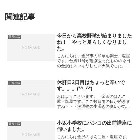
関連記事
今日から高校野球が始まりました
日常生活
ね！ やっと夏らしくなりまし
た。
こんにちは、金沢市の印章彫刻士、塩屋
です。台風11号が過ぎ去ったものの今日
の金沢はスッキリしない天気でした。
先ほど洗濯物はとりこみましたが、いつ
ものようなパリパリになって乾いてはい
なかったです～（笑）2日延期になった高
休肝日2日目はちょっと辛いで
日常生活
校野球が今日からはじ...
す。。。(*^_^*)
おはようございます。 金沢のはんこ
屋・塩屋です。ここ数日雨の日が続きま
すね・・・洗濯物の生渇きの臭いが気に
なる季節です・・・（笑）さて、週に2日
の休肝日を月・火にしてあるのですが、
今日はその2日目になります。この日を乗
小坂小学校にハンコの出前講座に
日常生活
り切れば明日からは楽し...
伺いました。
こんにちは金沢のはんこ屋・塩屋です。