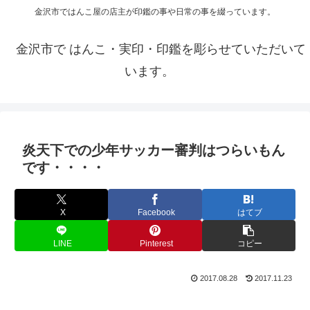
金沢市ではんこ屋の店主が印鑑の事や日常の事を綴っています。
金沢市で はんこ・実印・印鑑を彫らせていただいて
います。
炎天下での少年サッカー審判はつらいもん
です・・・・
X
Facebook
はてブ
LINE
Pinterest
コピー
2017.08.28
2017.11.23