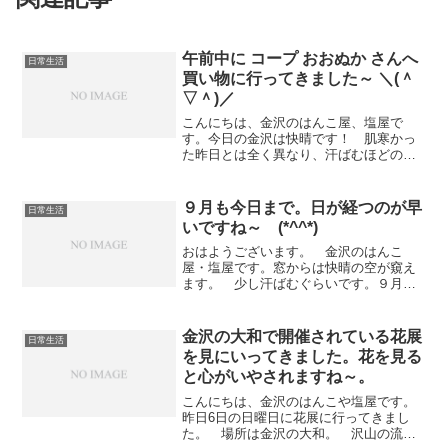
午前中に コープ おおぬか さんへ
日常生活
買い物に行ってきました～ ＼(＾
▽＾)／
こんにちは、金沢のはんこ屋、塩屋で
す。今日の金沢は快晴です！ 肌寒かっ
た昨日とは全く異なり、汗ばむほどの暑
さです・・・・気温が上がったり、下が
ったりの落差が身体にこたえます。「歳
のせいかも・・・（汗）」さて、先日も
９月も今日まで。日が経つのが早
日常生活
お伝えした通り5月15日に...
いですね～ (*^^*)
おはようございます。 金沢のはんこ
屋・塩屋です。窓からは快晴の空が窺え
ます。 少し汗ばむぐらいです。９月も
今日が最終日、明日からは１０月です
ね。（日が経つのがホント早いで
す・・・）１０月の初旬は県の要請で小
金沢の大和で開催されている花展
日常生活
学校にハンコの指導に行くことになり...
を見にいってきました。花を見る
と心がいやされますね～。
こんにちは、金沢のはんこや塩屋です。
昨日6日の日曜日に花展に行ってきまし
た。 場所は金沢の大和。 沢山の流派