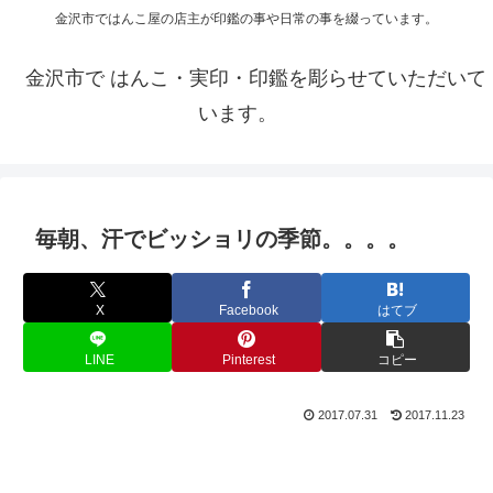
金沢市ではんこ屋の店主が印鑑の事や日常の事を綴っています。
金沢市で はんこ・実印・印鑑を彫らせていただいて
います。
毎朝、汗でビッショリの季節。。。。
X
Facebook
はてブ
LINE
Pinterest
コピー
2017.07.31
2017.11.23