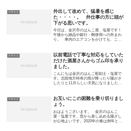
で鮮やかな花が一杯です。花の名前もさ
っぱりわからない私ですが、思わず立ち
止まって見入ってしまう素敵な作品ばか
外出して改めて、猛暑を感じ
日常生活
りです。聞いた事もない流...
た・・・・。 外仕事の方に頭が
下がる思いです。
今日は、金沢市のはんこ屋、塩屋です！
午後から納品や銀行・郵便局への外まわ
り。 車内のエアコンをかけても、この
猛暑には、あらためてまいってしまっ
た・・・・・・「暑い～・・・・」外を
歩いている人は、みんな 「暑い～」
以前電話で丁寧な対応をしていた
日常生活
と いうような顔をしている...
だけた酒屋さんからゴム印を承り
ました。
こんにちは金沢のはんこ彫刻士・塩屋で
す。北陸地方特有の雨が降ったり陽がさ
したりと11月らしい天気になりました。
さて、午前中に女性のお客様から年賀状
に捺印する風雅印（ゴム印）のご注文を
いただきました。先日お問合せでご来店
お互いにこの困難を乗り切りまし
日常生活
の際 「以前、商売を...
ょう。
おはようございます。 金沢のはんこ
屋・塩屋です。窓から差し込める陽ざし
が心地よいです。2020年の春は例年とは
全く違い金沢市も見えない敵と戦うため
に緊急事態になっています。家族の事、