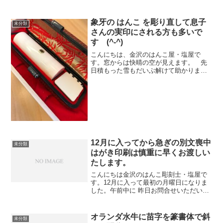
象牙の はんこ を彫り直して息子
未分類
さんの実印にされる方も多いで
す (^-^)
こんにちは、金沢のはんこ屋・塩屋で
す。窓からは快晴の空が見えます。 先
日積もった雪もだいぶ解けて助かりま
す。(^-^)さて、先日 内灘からご来店いた
だいたお客様のハンコが完成し昨日お渡
ししました。なんと、横目の象牙18ミリ
丸です。（日輪模様...
12月に入ってから急ぎの別文喪中
未分類
はがき印刷は慎重に早くお渡しい
たします。
こんにちは金沢のはんこ彫刻士・塩屋で
す。12月に入って最初の月曜日になりま
した。午前中に 昨日お問合せいただいた
喪中ハガキのお客様がご来店になりまし
た。当店が用意してある文章ではなくお
持ちいただいた通りの文章で承る事にな
オランダ水牛に苗字を篆書体で斜
未分類
りました。管制ハガキ...