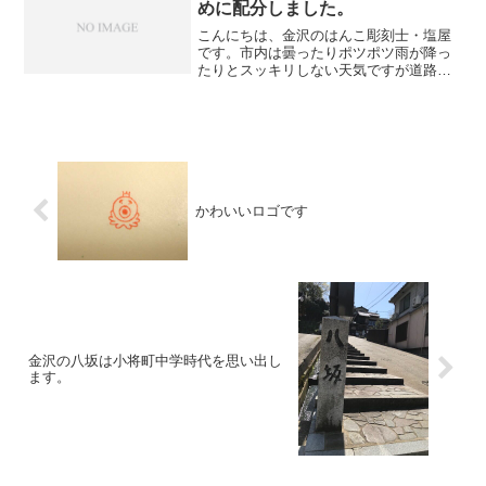
めに配分しました。
こんにちは、金沢のはんこ彫刻士・塩屋
です。市内は曇ったりポツポツ雨が降っ
たりとスッキリしない天気ですが道路に
あった雪も殆ど溶けて助かっています。
さて、先ほど完成した印鑑をとりにご夫
婦でご来店いただきました。お渡しした
のは牛角（オランダ水牛）...
かわいいロゴです
金沢の八坂は小将町中学時代を思い出し
ます。